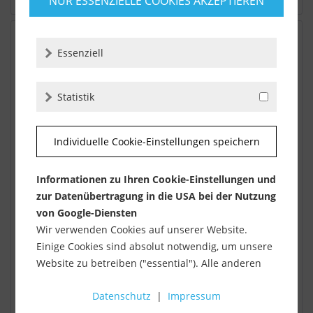
NUR ESSENZIELLE COOKIES AKZEPTIEREN
Essenziell
Statistik
Individuelle Cookie-Einstellungen speichern
Informationen zu Ihren Cookie-Einstellungen und
Diamantschleiftopf Spezial 30 mm
zur Datenübertragung in die USA bei der Nutzung
Diamant Schleiftopf Mini 30 mm Durchmesser mit M14
von Google-Diensten
Anschluss Mit diesem Spezialwerkzeug können bis in die
Wir verwenden Cookies auf unserer Website.
kleinste Ecke Estrich und Beton...
Einige Cookies sind absolut notwendig, um unsere
Website zu betreiben ("essential"). Alle anderen
Lieferzeit ca. 1-3 Werktage
Cookies werden nur gesetzt, wenn Sie ihrer
Datenschutz
|
Impressum
Verwendung zustimmen (z. B. für Google Maps).
ab 36,90 €