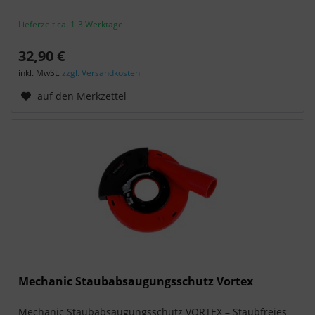
Rechtsmittel, verarbeitet werden. Wenn Sie auf
"Nur essenzielle Cookies akzeptieren" klicken,
Lieferzeit ca. 1-3 Werktage
findet die oben beschriebene Übertragung nicht
statt.
32,90 €
inkl. MwSt.
zzgl. Versandkosten
auf den Merkzettel
Mechanic Staubabsaugungsschutz Vortex
Mechanic Staubabsaugungsschutz VORTEX – Staubfreies