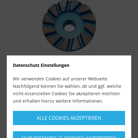
Datenschutz Einstellungen
Diamantschleiftopf Spezial 55 mm Estrich
Beton...
Wir verwenden Cookies auf unserer Webseite.
55 mm Durchmesser Diamantschleiftopf / M14 Aufnahme
Ein echter Problemlöser! Passend für Betonschleifer Flex /
Nachfolgend können Sie wählen, ob und ggf. welche
Bosch / Eibenstock oder...
nicht-essenziellen Cookies Sie akzeptieren möchten
und erhalten hierzu weitere Informationen.
Lieferzeit ca. 1-3 Werktage
ALLE COOKIES AKZEPTIEREN
45,99 €
inkl. MwSt.
zzgl. Versandkosten
auf den Merkzettel