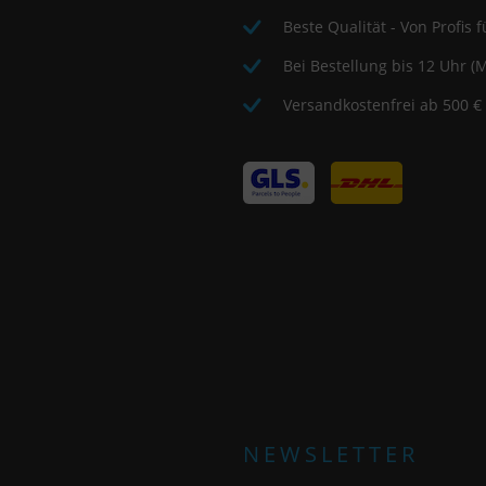
akzeptieren" oder "individuelle Cookie-Einstellungen speichern"
Beste Qualität - Von Profis fü
möchten.
Bei Bestellung bis 12 Uhr (M
Die Zustimmung zur Verwendung von nicht essentiellen Cookies ist
Versandkostenfrei ab 500 €
freiwillig. Sie können Ihre Einstellungen auch nachträglich über die
Schaltfläche "Cookie-Einstellungen" ändern, die Sie im Fußbereich
der Seite finden. Ergänzende Informationen finden Sie in unseren
Datenschutzbestimmungen.
Wir nutzen Google Analytics, um eine kontinuierliche Analyse und
statistische Auswertung der Website zu erhalten, um die Website
und das Nutzererlebnis zu verbessern. Dabei wird das
Nutzerverhalten an Google LLC übermittelt und die besuchten
Seiten, die Verweildauer auf der Seite und die Interaktion
verarbeitet, die von Google zu eigenen Zwecken, zur Profilbildung
und zur Verknüpfung mit anderen Nutzungsdaten verwendet
werden.
NEWSLETTER
Indem Sie das mit den Google-Diensten verbundene Cookie