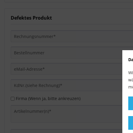
Defektes Produkt
Da
Wi
wä
mö
Firma (Wenn ja, bitte ankreuzen)