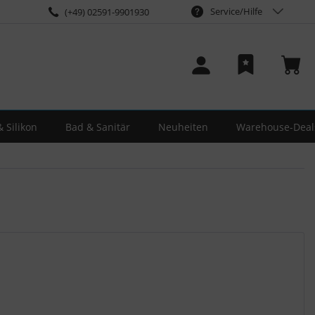
Service/Hilfe
(+49) 02591-9901930
 Silikon
Bad & Sanitär
Neuheiten
Warehouse-Deal