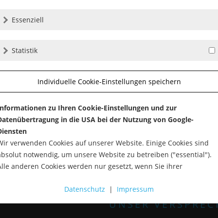
Essenziell
d ein
Statistik
Individuelle Cookie-Einstellungen speichern
nommen.
Informationen zu Ihren Cookie-Einstellungen und zur
Datenübertragung in die USA bei der Nutzung von Google-
Diensten
Wir verwenden Cookies auf unserer Website. Einige Cookies sind
absolut notwendig, um unsere Website zu betreiben ("essential").
Alle anderen Cookies werden nur gesetzt, wenn Sie ihrer
Verwendung zustimmen (z. B. für Google Maps).
Datenschutz
|
Impressum
Über die Auswahl bestimmter Cookies in den Akkordeon-Elemente
UNSER VERSPREC
können Sie wählen, ob Sie "nur wesentliche Cookies ", "alle Cookies