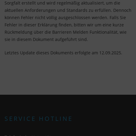
"nur wesentliche Cookies ", "alle Cookies
Sorgfalt erstellt und wird regelmäßig aktualisiert, um die
akzeptieren" oder "individuelle Cookie-
aktuellen Anforderungen und Standards zu erfüllen. Dennoch
Einstellungen speichern" möchten.
können Fehler nicht völlig ausgeschlossen werden. Falls Sie
Fehler in dieser Erklärung finden, bitten wir um eine kurze
Die Zustimmung zur Verwendung von nicht
Rückmeldung über die Barrieren Melden Funktionalität, wie
essentiellen Cookies ist freiwillig. Sie können Ihre
sie in diesem Dokument aufgeführt sind.
Einstellungen auch nachträglich über die
Schaltfläche "Cookie-Einstellungen" ändern, die Sie
Letztes Update dieses Dokuments erfolgte am 12.09.2025.
im Fußbereich der Seite finden. Ergänzende
Informationen finden Sie in unseren
Datenschutzbestimmungen.
Wir nutzen Google Analytics, um eine
kontinuierliche Analyse und statistische
Auswertung der Website zu erhalten, um die
Website und das Nutzererlebnis zu verbessern.
Dabei wird das Nutzerverhalten an Google LLC
SERVICE HOTLINE
übermittelt und die besuchten Seiten, die
Verweildauer auf der Seite und die Interaktion