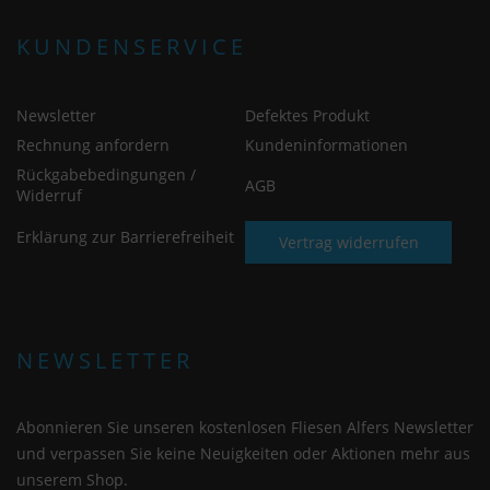
Website und das Nutzererlebnis zu verbessern.
Dabei wird das Nutzerverhalten an Google LLC
KUNDENSERVICE
übermittelt und die besuchten Seiten, die
Verweildauer auf der Seite und die Interaktion
Newsletter
Defektes Produkt
verarbeitet, die von Google zu eigenen Zwecken,
zur Profilbildung und zur Verknüpfung mit
Rechnung anfordern
Kundeninformationen
anderen Nutzungsdaten verwendet werden.
Rückgabebedingungen /
AGB
Widerruf
Indem Sie das mit den Google-Diensten
Erklärung zur Barrierefreiheit
Vertrag widerrufen
verbundene Cookie akzeptieren, stimmen Sie
gemäß Art. 49 Abs. 1 S. 1 lit. a DSGVO ein, dass
Ihre Daten in den USA durch Google verarbeitet
werden. Die USA werden vom Europäischen
Gerichtshof als ein Land mit einem nach EU-
NEWSLETTER
Standards unzureichenden Datenschutzniveau
eingestuft.
Abonnieren Sie unseren kostenlosen Fliesen Alfers Newsletter
und verpassen Sie keine Neuigkeiten oder Aktionen mehr aus
Es besteht insbesondere das Risiko, dass Ihre
unserem Shop.
Daten von US-Behörden zu Kontroll- und