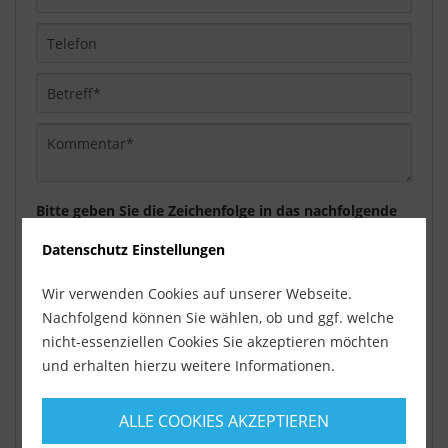
Bitte geben Sie die Zeichenfolge in das nachfolgende
Textfeld ein
Datenschutz Einstellungen
Wir verwenden Cookies auf unserer Webseite.
Die mit einem * markierten Felder sind Pflichtfelder.
Nachfolgend können Sie wählen, ob und ggf. welche
nicht-essenziellen Cookies Sie akzeptieren möchten
Ich habe die
Datenschutzbestimmungen
zur
und erhalten hierzu weitere Informationen.
Kenntnis genommen.
Senden
ALLE COOKIES AKZEPTIEREN