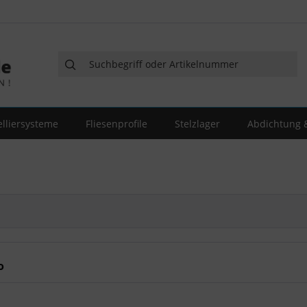
elliersysteme
Fliesenprofile
Stelzlager
Abdichtung &
o