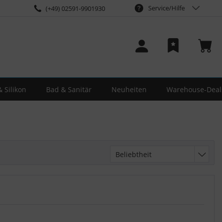
Service/Hilfe
(+49) 02591-9901930
 Silikon
Bad & Sanitär
Neuheiten
Warehouse-Deal