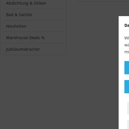
Abdichtung & Silikon
Bad & Sanitär
Da
Neuheiten
Warehouse-Deals %
Wi
wä
Jubiläumskracher
mö