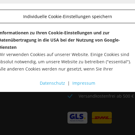
Individuelle Cookie-Einstellungen speichern
Informationen zu Ihren Cookie-Einstellungen und zur
Datenübertragung in die USA bei der Nutzung von Google-
Diensten
Wir verwenden Cookies auf unserer Website. Einige Cookies sind
UNSER VERSPREC
absolut notwendig, um unsere Website zu betreiben ("essential").
Alle anderen Cookies werden nur gesetzt, wenn Sie ihrer
Beste Qualität - Von Profis fü
Verwendung zustimmen (z. B. für Google Maps).
Datenschutz
|
Impressum
Bei Bestellung bis 12 Uhr (M
Über die Auswahl bestimmter Cookies in den Akkordeon-Elemente
Versandkostenfrei ab 500 €
können Sie wählen, ob Sie "nur wesentliche Cookies ", "alle Cookies
akzeptieren" oder "individuelle Cookie-Einstellungen speichern"
möchten.
Die Zustimmung zur Verwendung von nicht essentiellen Cookies ist
freiwillig. Sie können Ihre Einstellungen auch nachträglich über die