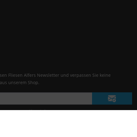
en Fliesen Alfers Newsletter und verpassen Sie keine
 aus unserem Shop.
timmungen
zur Kenntnis genommen.