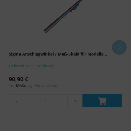
Überwachungszwecken, möglicherweise ohne
Rechtsmittel, verarbeitet werden. Wenn Sie auf
"Nur essenzielle Cookies akzeptieren" klicken,
findet die oben beschriebene Übertragung nicht
statt.
Sigma Anschlagwinkel / Maß-Skala für Modelle...
Lieferzeit ca. 1-3 Werktage
90,90 €
inkl. MwSt.
zzgl. Versandkosten
-
+