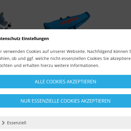
tenschutz Einstellungen
r verwenden Cookies auf unserer Webseite. Nachfolgend können S
hlen, ob und ggf. welche nicht-essenziellen Cookies Sie akzeptier
chten und erhalten hierzu weitere Informationen.
ausatz für
Sigma Transporttasche 43D2 (bis
max....
tage
Lieferzeit ca. 1-3 Werktage
ALLE COOKIES AKZEPTIEREN
84,49 €
sten
inkl. MwSt.
zzgl. Versandkosten
NUR ESSENZIELLE COOKIES AKZEPTIEREN
-
+
Essenziell