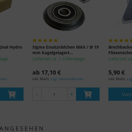
nach EU-Standards unzureichenden Datenschutzniveau eingestuft.
Es besteht insbesondere das Risiko, dass Ihre Daten von US-
Behörden zu Kontroll- und Überwachungszwecken, möglicherweise
ohne Rechtsmittel, verarbeitet werden. Wenn Sie auf "Nur
essenzielle Cookies akzeptieren" klicken, findet die oben
beschriebene Übertragung nicht statt.
inal Hydro
Sigma Ersatzrädchen MAX / Ø 19
Brechbacke
mm kugelgelagert...
Fliesenschn
ktage
Lieferzeit ca. 1-3 Werktage
Lieferzeit c
ab 17,10 €
5,90 €
osten
inkl. MwSt.
zzgl. Versandkosten
inkl. MwSt.
zzg
-
+
Vari
 ANGESEHEN