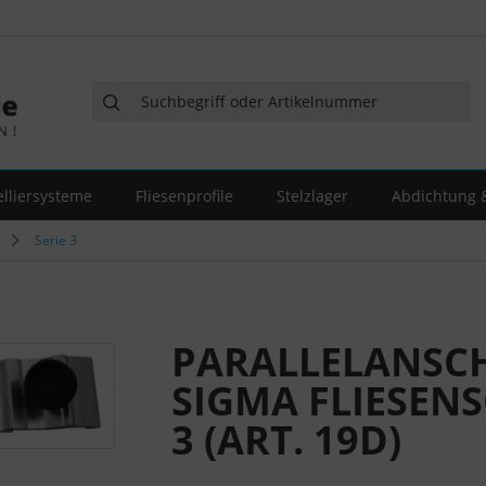
elliersysteme
Fliesenprofile
Stelzlager
Abdichtung &
Serie 3
PARALLELANSC
SIGMA FLIESENS
3 (ART. 19D)