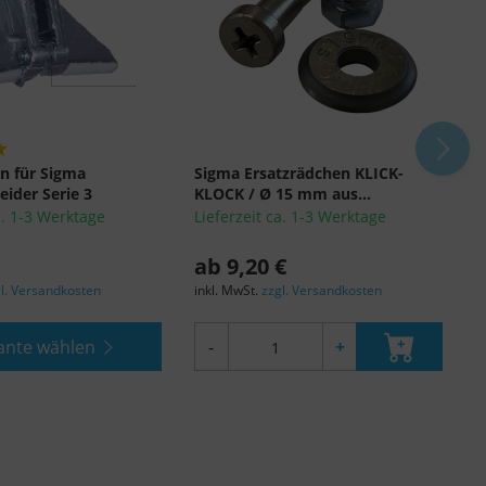
n für Sigma
Sigma Ersatzrädchen KLICK-
S
eider Serie 3
KLOCK / Ø 15 mm aus...
k
a. 1-3 Werktage
Lieferzeit ca. 1-3 Werktage
L
ab 9,20 €
9
l. Versandkosten
inkl. MwSt.
zzgl. Versandkosten
i
ante wählen
-
+