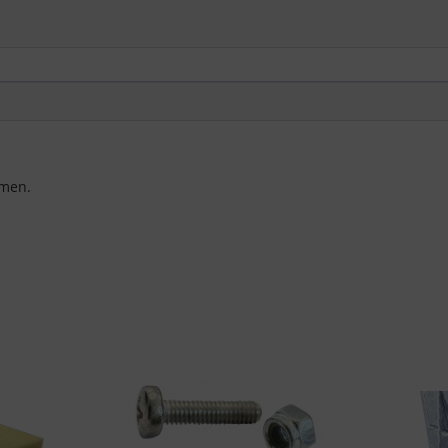
Die Zustimmung zur Verwendung von nicht essentiellen Cookies ist
freiwillig. Sie können Ihre Einstellungen auch nachträglich über die
Schaltfläche "Cookie-Einstellungen" ändern, die Sie im Fußbereich
der Seite finden. Ergänzende Informationen finden Sie in unseren
Datenschutzbestimmungen.
Wir nutzen Google Analytics, um eine kontinuierliche Analyse und
statistische Auswertung der Website zu erhalten, um die Website
men.
und das Nutzererlebnis zu verbessern. Dabei wird das
Nutzerverhalten an Google LLC übermittelt und die besuchten
Seiten, die Verweildauer auf der Seite und die Interaktion
verarbeitet, die von Google zu eigenen Zwecken, zur Profilbildung
und zur Verknüpfung mit anderen Nutzungsdaten verwendet
werden.
Indem Sie das mit den Google-Diensten verbundene Cookie
akzeptieren, stimmen Sie gemäß Art. 49 Abs. 1 S. 1 lit. a DSGVO ein,
dass Ihre Daten in den USA durch Google verarbeitet werden. Die
USA werden vom Europäischen Gerichtshof als ein Land mit einem