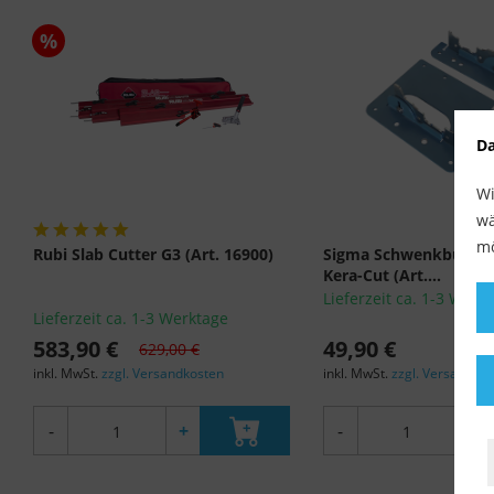
%
Da
Wi
wä
mö
Rubi Slab Cutter G3 (Art. 16900)
Sigma Schwenkbügel-B
Kera-Cut (Art....
Lieferzeit ca. 1-3 Werk
Lieferzeit ca. 1-3 Werktage
583,90 €
49,90 €
629,00 €
inkl. MwSt.
zzgl. Versandkosten
inkl. MwSt.
zzgl. Versandko
-
+
-
+