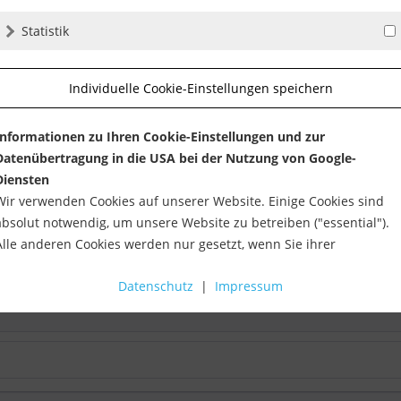
Statistik
Individuelle Cookie-Einstellungen speichern
Informationen zu Ihren Cookie-Einstellungen und zur
Datenübertragung in die USA bei der Nutzung von Google-
tet.
Diensten
Wir verwenden Cookies auf unserer Website. Einige Cookies sind
absolut notwendig, um unsere Website zu betreiben ("essential").
Alle anderen Cookies werden nur gesetzt, wenn Sie ihrer
Verwendung zustimmen (z. B. für Google Maps).
Datenschutz
|
Impressum
Über die Auswahl bestimmter Cookies in den Akkordeon-Elemente
können Sie wählen, ob Sie "nur wesentliche Cookies ", "alle Cookies
akzeptieren" oder "individuelle Cookie-Einstellungen speichern"
möchten.