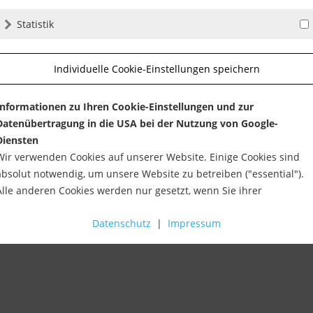
Statistik
Individuelle Cookie-Einstellungen speichern
Informationen zu Ihren Cookie-Einstellungen und zur
Datenübertragung in die USA bei der Nutzung von Google-
Diensten
Wir verwenden Cookies auf unserer Website. Einige Cookies sind
absolut notwendig, um unsere Website zu betreiben ("essential").
Alle anderen Cookies werden nur gesetzt, wenn Sie ihrer
Verwendung zustimmen (z. B. für Google Maps).
Datenschutz
|
Impressum
Über die Auswahl bestimmter Cookies in den Akkordeon-Elemente
können Sie wählen, ob Sie "nur wesentliche Cookies ", "alle Cookies
akzeptieren" oder "individuelle Cookie-Einstellungen speichern"
möchten.
 