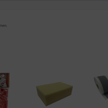
nach EU-Standards unzureichenden Datenschutzniveau eingestuft.
Es besteht insbesondere das Risiko, dass Ihre Daten von US-
Behörden zu Kontroll- und Überwachungszwecken, möglicherweise
ohne Rechtsmittel, verarbeitet werden. Wenn Sie auf "Nur
men.
essenzielle Cookies akzeptieren" klicken, findet die oben
beschriebene Übertragung nicht statt.