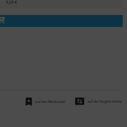
9,29 €
n den Warenkorb
auf die Vergleichsliste
auf den Merkzettel