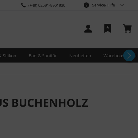
Service/Hilfe
(+49) 02591-9901930
 Silikon
Bad & Sanitär
Neuheiten
Warehouse-Deal
AUS BUCHENHOLZ