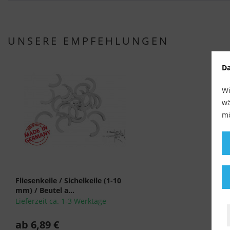
UNSERE EMPFEHLUNGEN
Da
Wi
wä
mö
Fliesenkeile / Sichelkeile (1-10
mm) / Beutel a...
Lieferzeit ca. 1-3 Werktage
ab 6,89 €