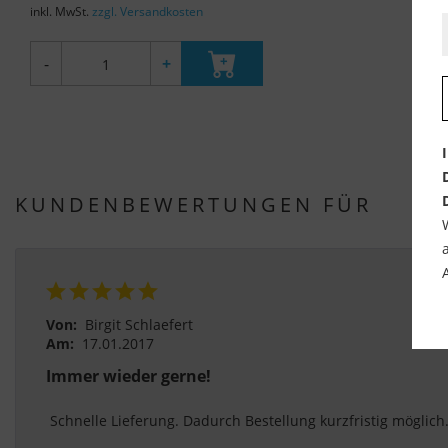
inkl. MwSt.
zzgl. Versandkosten
-
+
KUNDENBEWERTUNGEN FÜR
Von:
Birgit Schlaefert
Am:
17.01.2017
Immer wieder gerne!
 Schnelle Lieferung. Dadurch Bestellung kurzfristig möglich.