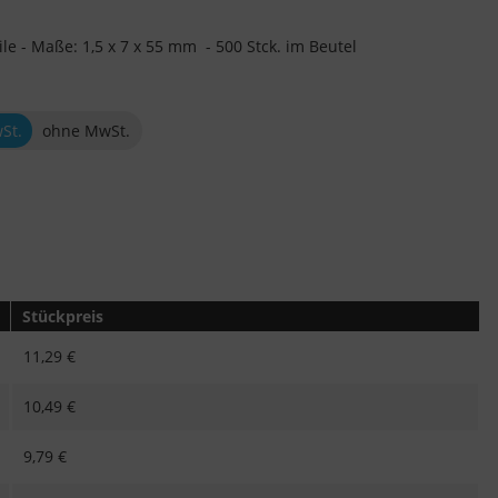
le - Maße: 1,5 x 7 x 55 mm - 500 Stck. im Beutel
wSt.
ohne MwSt.
Stückpreis
11,29 €
10,49 €
9,79 €