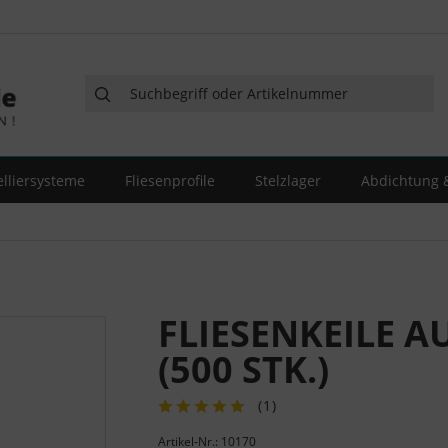
elliersysteme
Fliesenprofile
Stelzlager
Abdichtung &
FLIESENKEILE 
(500 STK.)
(
1
)
Artikel-Nr.: 10170