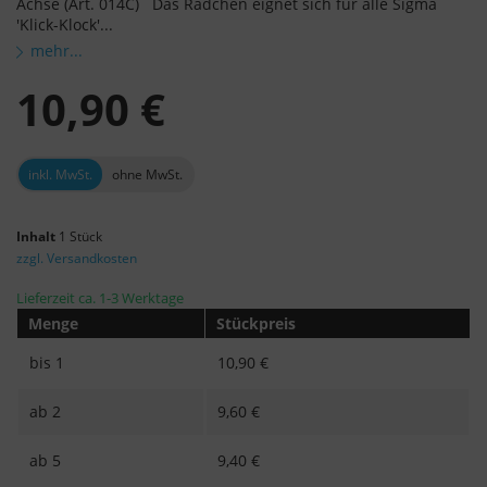
Achse (Art. 014C) Das Rädchen eignet sich für alle Sigma
'Klick-Klock'...
mehr...
10,90 €
inkl. MwSt.
ohne MwSt.
Inhalt
1 Stück
zzgl. Versandkosten
Lieferzeit ca. 1-3 Werktage
Menge
Stückpreis
bis
1
10,90 €
ab
2
9,60 €
ab
5
9,40 €