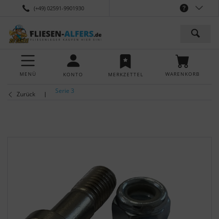
(+49) 02591-9901930
MENÜ
WARENKORB
KONTO
MERKZETTEL
Serie 3
Zurück