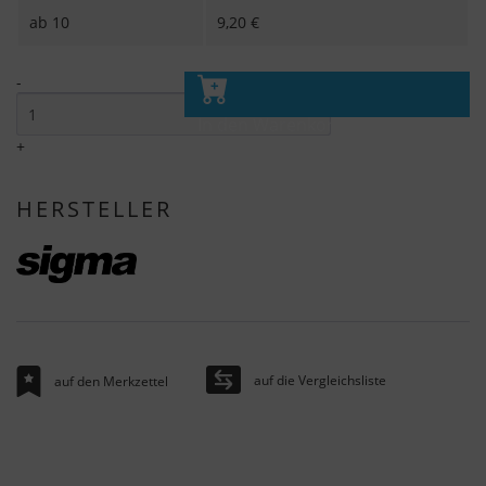
ab
10
9,20 €
-
In den Warenkorb
+
HERSTELLER
auf die Vergleichsliste
auf den Merkzettel