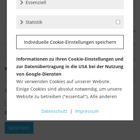
Essenziell
Statistik
Individuelle Cookie-Einstellungen speichern
Informationen zu Ihren Cookie-Einstellungen und
zur Datenübertragung in die USA bei der Nutzung
Bitte geben Sie die Zeichenfolge in das nachfolgende Textfeld ein.
von Google-Diensten
Wir verwenden Cookies auf unserer Website.
Einige Cookies sind absolut notwendig, um unsere
Die mit einem * markierten Felder sind Pflichtfelder.
Website zu betreiben ("essential"). Alle anderen
Cookies werden nur gesetzt, wenn Sie ihrer
Ich habe die
Datenschutzbestimmungen
zur Kenntnis
Datenschutz
|
Impressum
Verwendung zustimmen (z. B. für Google Maps).
genommen.
Über die Auswahl bestimmter Cookies in den
Speichern
Akkordeon-Elementen können Sie wählen, ob Sie