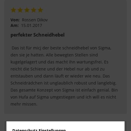
Von:
Rossen Dikov
Am:
15.01.2017
perfekter Schneidhebel
 Das ist für micj der beste schneidhebel von Sigma, 
den sie je hatten. Alle bewegten Stellen sind 
kugelgelagert und das macht ihn wartungsfrei. Es 
reicht die Schiene und der Hebel nur ab und zu 
entstauben und dann läuft er wieder wie neu. Das 
Schneidrädchen ist unglaublich robust und langlebig. 
Das gesamte Konzept von Sigma ist einfach genial. Bin 
von Hufa auf Sigma umgestiegen und ich will es nicht 
mehr missen. 
Datenschutz Einstellungen