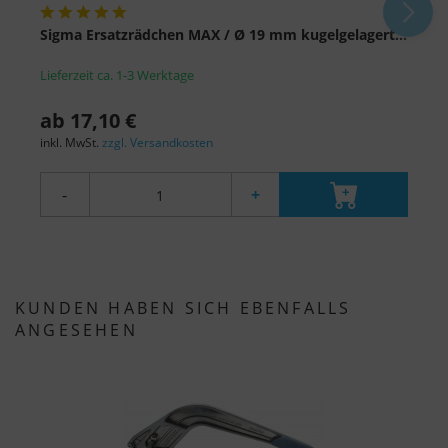
Sigma Ersatzrädchen MAX / Ø 19 mm kugelgelagert...
Z
Lieferzeit ca. 1-3 Werktage
L
ab 17,10 €
a
inkl. MwSt.
zzgl. Versandkosten
i
-
+
KUNDEN HABEN SICH EBENFALLS
ANGESEHEN