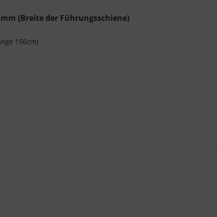
0 mm (Breite der Führungsschiene)
länge 156
cm)