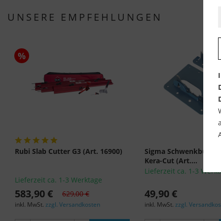
UNSERE EMPFEHLUNGEN
%
Rubi Slab Cutter G3 (Art. 16900)
Sigma Schwenkbügel-B
Kera-Cut (Art....
Lieferzeit ca. 1-3 Werk
Lieferzeit ca. 1-3 Werktage
583,90 €
49,90 €
629,00 €
inkl. MwSt.
zzgl. Versandkosten
inkl. MwSt.
zzgl. Versandko