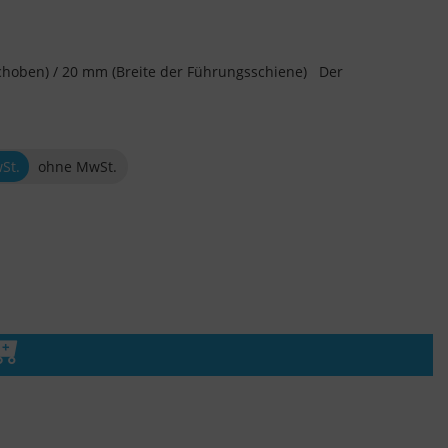
choben) / 20 mm (Breite der Führungsschiene) Der
wSt.
ohne MwSt.
n den Warenkorb