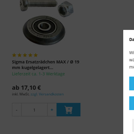
Da
Wi
wä
Sigma Ersatzrädchen MAX / Ø 19
mö
mm kugelgelagert...
Lieferzeit ca. 1-3 Werktage
ab 17,10 €
inkl. MwSt.
zzgl. Versandkosten
-
+