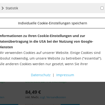
Statistik
Individuelle Cookie-Einstellungen speichern
Informationen zu Ihren Cookie-Einstellungen und zur
Datenübertragung in die USA bei der Nutzung von Google-
Diensten
Wir verwenden Cookies auf unserer Website. Einige Cookies sind
absolut notwendig, um unsere Website zu betreiben ("essential").
Alle anderen Cookies werden nur gesetzt, wenn Sie ihrer
Verwendung zustimmen (z. B. für Google Maps).
ausatz für
Sigma Transporttasche 43D2 (bis
Datenschutz
|
Impressum
max....
Über die Auswahl bestimmter Cookies in den Akkordeon-Elemente
tage
Lieferzeit ca. 1-3 Werktage
können Sie wählen, ob Sie "nur wesentliche Cookies ", "alle Cookies
akzeptieren" oder "individuelle Cookie-Einstellungen speichern"
84,49 €
möchten.
sten
inkl. MwSt.
zzgl. Versandkosten