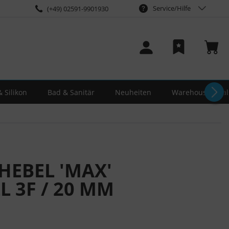
Service/Hilfe
(+49) 02591-9901930
 Silikon
Bad & Sanitär
Neuheiten
Warehouse-Deal
HEBEL 'MAX'
 3F / 20 MM