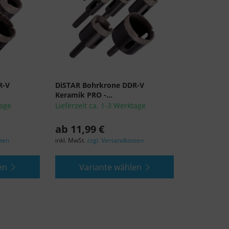
nach EU-Standards unzureichenden Datenschutzniveau eingestuft.
Es besteht insbesondere das Risiko, dass Ihre Daten von US-
Behörden zu Kontroll- und Überwachungszwecken, möglicherweise
ohne Rechtsmittel, verarbeitet werden. Wenn Sie auf "Nur
essenzielle Cookies akzeptieren" klicken, findet die oben
beschriebene Übertragung nicht statt.
R-V
DiSTAR Bohrkrone DDR-V
Keramik PRO -...
tage
Lieferzeit ca. 1-3 Werktage
ab 11,99 €
sten
inkl. MwSt.
zzgl. Versandkosten
en
Variante wählen