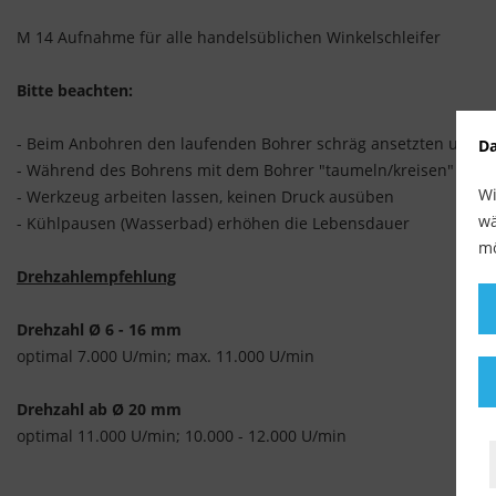
M 14 Aufnahme für alle handelsüblichen Winkelschleifer
Bitte beachten:
- Beim Anbohren den laufenden Bohrer schräg ansetzten und d
Da
- Während des Bohrens mit dem Bohrer "taumeln/kreisen"
Wi
- Werkzeug arbeiten lassen, keinen Druck ausüben
wä
- Kühlpausen (Wasserbad) erhöhen die Lebensdauer
mö
Drehzahlempfehlung
Drehzahl
Ø 6 - 16 mm
optimal 7.000 U/min; max. 11.000 U/min
Drehzahl ab
Ø 20 mm
optimal 11.000 U/min; 10.000 - 12.000 U/min