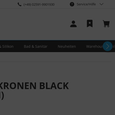
Service/Hilfe
(+49) 02591-9901930
 Silikon
Bad & Sanitär
Neuheiten
Warehouse-Deal
KRONEN BLACK
)