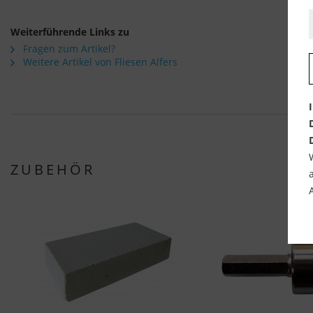
Weiterführende Links zu
Fragen zum Artikel?
Weitere Artikel von Fliesen Alfers
ZUBEHÖR