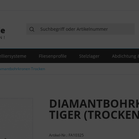
elliersysteme
Fliesenprofile
Stelzlager
Abdichtung &
amantbohrkronen Trocken
DIAMANTBOHR
TIGER (TROCKEN
Artikel-Nr.: FA10325