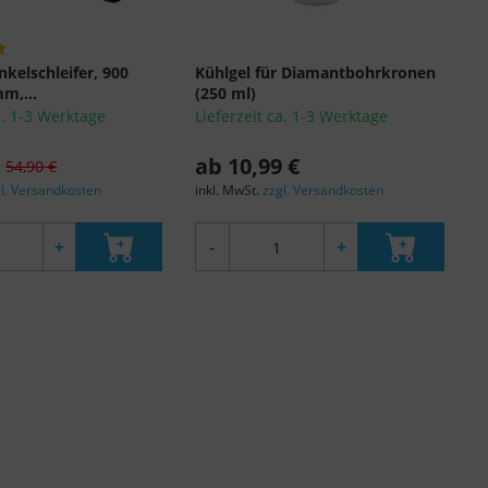
kelschleifer, 900
Kühlgel für Diamantbohrkronen
m,...
(250 ml)
a. 1-3 Werktage
Lieferzeit ca. 1-3 Werktage
ab 10,99 €
54,90 €
l. Versandkosten
inkl. MwSt.
zzgl. Versandkosten
+
-
+