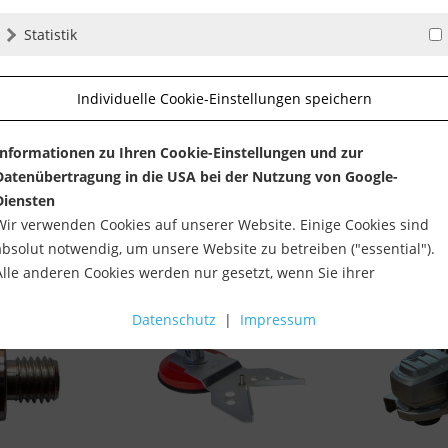
Statistik
Individuelle Cookie-Einstellungen speichern
Informationen zu Ihren Cookie-Einstellungen und zur
Datenübertragung in die USA bei der Nutzung von Google-
Diensten
Wir verwenden Cookies auf unserer Website. Einige Cookies sind
absolut notwendig, um unsere Website zu betreiben ("essential").
Alle anderen Cookies werden nur gesetzt, wenn Sie ihrer
Verwendung zustimmen (z. B. für Google Maps).
%
Datenschutz
|
Impressum
Über die Auswahl bestimmter Cookies in den Akkordeon-Elemente
können Sie wählen, ob Sie "nur wesentliche Cookies ", "alle Cookies
akzeptieren" oder "individuelle Cookie-Einstellungen speichern"
möchten.