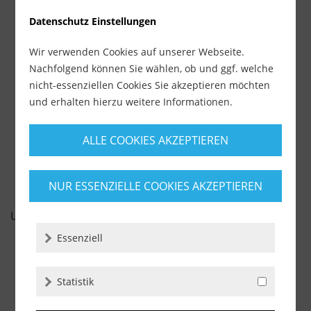
Datenschutz Einstellungen
Kühlgel für Diamantbohrkronen (250 ml)
Wir verwenden Cookies auf unserer Webseite.
Lieferzeit ca. 1-3 Werktage
Nachfolgend können Sie wählen, ob und ggf. welche
ab 10,99 €
nicht-essenziellen Cookies Sie akzeptieren möchten
inkl. MwSt.
und erhalten hierzu weitere Informationen.
zzgl. Versandkosten
-
+
ALLE COOKIES AKZEPTIEREN
NUR ESSENZIELLE COOKIES AKZEPTIEREN
UNSERE EMPFEHLUNGEN
Essenziell
Statistik