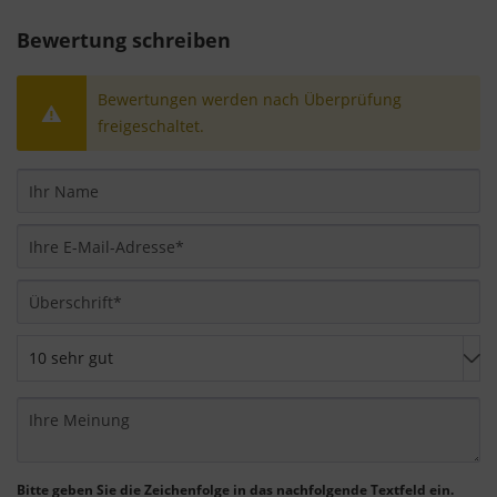
essentiellen Cookies ist freiwillig. Sie können Ihre
Einstellungen auch nachträglich über die
Bewertung schreiben
Schaltfläche "Cookie-Einstellungen" ändern, die Sie
im Fußbereich der Seite finden. Ergänzende
Bewertungen werden nach Überprüfung
Informationen finden Sie in unseren
freigeschaltet.
Datenschutzbestimmungen.
Wir nutzen Google Analytics, um eine
kontinuierliche Analyse und statistische
Auswertung der Website zu erhalten, um die
Website und das Nutzererlebnis zu verbessern.
Dabei wird das Nutzerverhalten an Google LLC
übermittelt und die besuchten Seiten, die
Verweildauer auf der Seite und die Interaktion
verarbeitet, die von Google zu eigenen Zwecken,
zur Profilbildung und zur Verknüpfung mit
anderen Nutzungsdaten verwendet werden.
Indem Sie das mit den Google-Diensten
Bitte geben Sie die Zeichenfolge in das nachfolgende Textfeld ein.