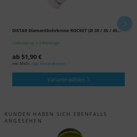
DiSTAR Diamantbohrkrone ROCKET (Ø 20 / 35 / 45...
K
Lieferzeit ca. 1-3 Werktage
L
ab 51,90 €
a
inkl. MwSt.
zzgl. Versandkosten
i
Variante wählen
KUNDEN HABEN SICH EBENFALLS
ANGESEHEN