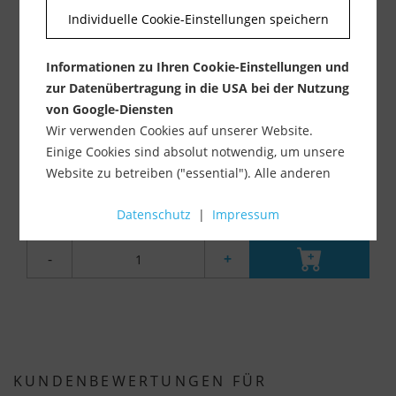
Individuelle Cookie-Einstellungen speichern
Informationen zu Ihren Cookie-Einstellungen und
zur Datenübertragung in die USA bei der Nutzung
von Google-Diensten
DiSTAR Diamantbohrkrone ROCKET (Ø 20 / 35 / 45...
Wir verwenden Cookies auf unserer Website.
Einige Cookies sind absolut notwendig, um unsere
Lieferzeit ca. 1-3 Werktage
Website zu betreiben ("essential"). Alle anderen
ab 51,90 €
Cookies werden nur gesetzt, wenn Sie ihrer
inkl. MwSt.
zzgl. Versandkosten
Datenschutz
|
Impressum
Verwendung zustimmen (z. B. für Google Maps).
Über die Auswahl bestimmter Cookies in den
-
+
Akkordeon-Elementen können Sie wählen, ob Sie
"nur wesentliche Cookies ", "alle Cookies
akzeptieren" oder "individuelle Cookie-
Einstellungen speichern" möchten.
Die Zustimmung zur Verwendung von nicht
KUNDENBEWERTUNGEN FÜR