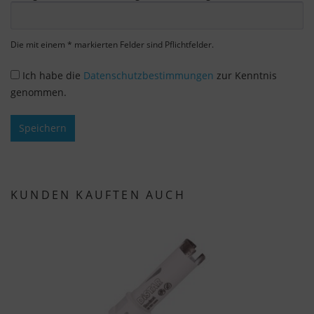
verbundene Cookie akzeptieren, stimmen Sie
gemäß Art. 49 Abs. 1 S. 1 lit. a DSGVO ein, dass
Ihre Daten in den USA durch Google verarbeitet
Die mit einem * markierten Felder sind Pflichtfelder.
werden. Die USA werden vom Europäischen
Gerichtshof als ein Land mit einem nach EU-
Ich habe die
Datenschutzbestimmungen
zur Kenntnis
Standards unzureichenden Datenschutzniveau
genommen.
eingestuft.
Speichern
Es besteht insbesondere das Risiko, dass Ihre
Daten von US-Behörden zu Kontroll- und
Überwachungszwecken, möglicherweise ohne
Rechtsmittel, verarbeitet werden. Wenn Sie auf
KUNDEN KAUFTEN AUCH
"Nur essenzielle Cookies akzeptieren" klicken,
findet die oben beschriebene Übertragung nicht
statt.