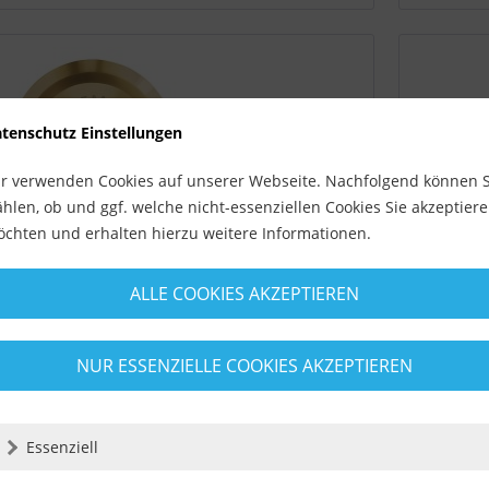
tenschutz Einstellungen
r verwenden Cookies auf unserer Webseite. Nachfolgend können S
hlen, ob und ggf. welche nicht-essenziellen Cookies Sie akzeptier
chten und erhalten hierzu weitere Informationen.
itan Ersatzschneidrädchen Ø...
Hartmeta
ALLE COOKIES AKZEPTIEREN
 Ersatzschneidrädchen Ø 22 mm
Profi - H
für Kaufmann TOPLINE PRO Fliesenschneider Ø 22
Ersatzsch
NUR ESSENZIELLE COOKIES AKZEPTIEREN
mm • hohe 
Lieferzeit ca
Essenziell
8,49 €