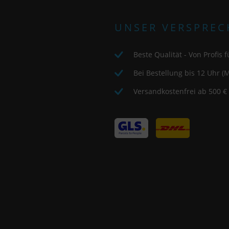
Es besteht insbesondere das Risiko, dass Ihre Daten von US-
UNSER VERSPREC
Behörden zu Kontroll- und Überwachungszwecken, möglicherweise
ohne Rechtsmittel, verarbeitet werden. Wenn Sie auf "Nur
Beste Qualität - Von Profis fü
essenzielle Cookies akzeptieren" klicken, findet die oben
beschriebene Übertragung nicht statt.
Bei Bestellung bis 12 Uhr (M
Versandkostenfrei ab 500 €