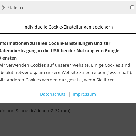
en
inkl. MwSt.
z
Statistik
f den Merkzettel
Verglei
Individuelle Cookie-Einstellungen speichern
Informationen zu Ihren Cookie-Einstellungen und zur
Datenübertragung in die USA bei der Nutzung von Google-
Diensten
Wir verwenden Cookies auf unserer Website. Einige Cookies sind
absolut notwendig, um unsere Website zu betreiben ("essential").
Alle anderen Cookies werden nur gesetzt, wenn Sie ihrer
Verwendung zustimmen (z. B. für Google Maps).
Datenschutz
|
Impressum
ür Kaufmann Schneidrädchen Ø...
Über die Auswahl bestimmter Cookies in den Akkordeon-Elemente
können Sie wählen, ob Sie "nur wesentliche Cookies ", "alle Cookies
Kaufmann Schneidrädchen Ø 22 mm)
akzeptieren" oder "individuelle Cookie-Einstellungen speichern"
möchten.
Die Zustimmung zur Verwendung von nicht essentiellen Cookies ist