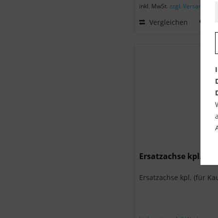
inkl. MwSt.
zzgl. Versandkost
Vergleichen
au
Ersatzachse kpl. (f
Ersatzachse kpl. (für 