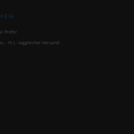
HEN
r Profis!
o. - Fr.) - taggleicher Versand!