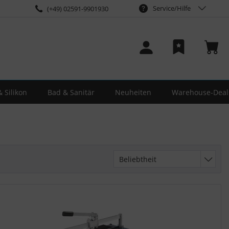
Service/Hilfe
(+49) 02591-9901930
 Silikon
Bad & Sanitär
Neuheiten
Warehouse-Deal