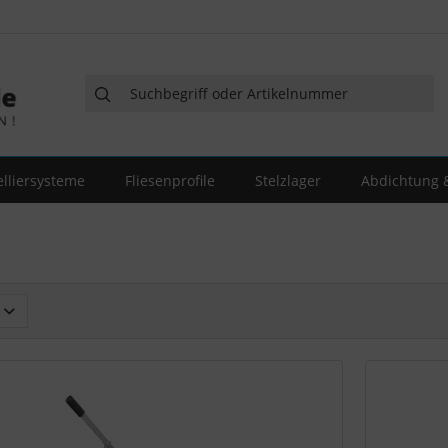
elliersysteme
Fliesenprofile
Stelzlager
Abdichtung &