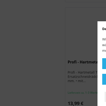
Da
Wi
wä
mö
Profi - Hartmetall T
Profi - Hartmetall TiN
Ersatzschneidrädchen 
mm. • mit...
Lieferzeit ca. 1-3 Werktage
13,99 €