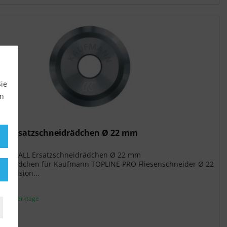
ie
en
ll Ersatzschneidrädchen Ø 22 mm
ARTMETALL Ersatzschneidrädchen Ø 22 mm
neidrädchen für Kaufmann TOPLINE PRO Fliesenschneider Ø 22
Präzision...
. 1-3 Werktage