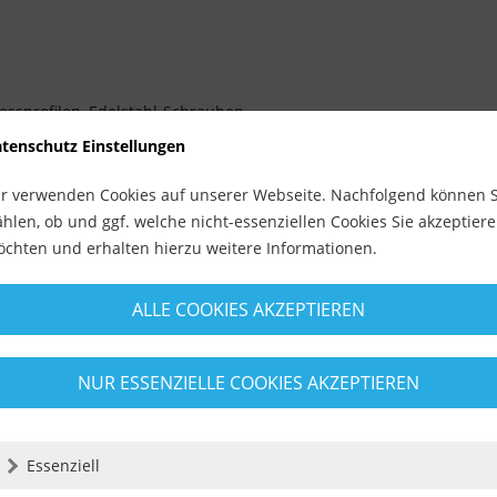
sprofilen, Edelstahl-Schrauben
tenschutz Einstellungen
 ermöglicht ein aufbringen eines Estrich als Zementestrich oder 
r verwenden Cookies auf unserer Webseite. Nachfolgend können S
0mm
hlen, ob und ggf. welche nicht-essenziellen Cookies Sie akzeptier
chten und erhalten hierzu weitere Informationen.
ALLE COOKIES AKZEPTIEREN
NUR ESSENZIELLE COOKIES AKZEPTIEREN
schlüssel sowie eine genaue Einbauanleitung bei. Die Vorteilsidee
ches Eindrehen hochgeliftet.
Essenziell