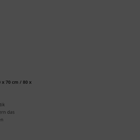
 x 70 cm / 80 x
tik
ern das
en