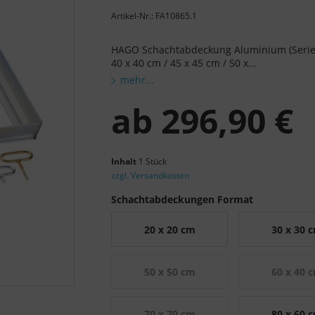
Artikel-Nr.: FA10865.1
HAGO Schachtabdeckung Aluminium (Serie 
40 x 40 cm / 45 x 45 cm / 50 x...
mehr...
ab
296,90 €
Inhalt
1 Stück
zzgl. Versandkosten
Schachtabdeckungen Format
20 x 20 cm
30 x 30 
50 x 50 cm
60 x 40 
70 x 70 cm
80 x 60 