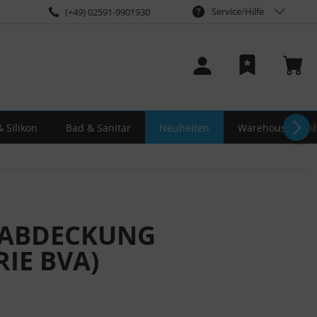
Service/Hilfe
(+49) 02591-9901930
 Silikon
Bad & Sanitär
Neuheiten
Warehouse-Deal
TABDECKUNG
IE BVA)