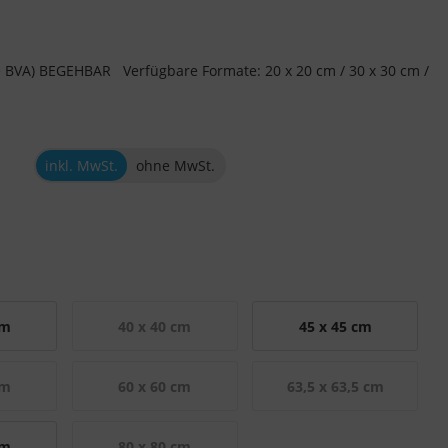
BVA) BEGEHBAR Verfügbare Formate: 20 x 20 cm / 30 x 30 cm /
inkl. MwSt.
ohne MwSt.
cm
40 x 40 cm
45 x 45 cm
cm
60 x 60 cm
63,5 x 63,5 cm
cm
80 x 80 cm