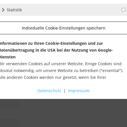
 und überall dort, wo Bodenbeläge noch geschliffen werden bzw. w
Statistik
Individuelle Cookie-Einstellungen speichern
Informationen zu Ihren Cookie-Einstellungen und zur
olgen. Bei wasserdichten Typen ist auf der Baustelle besonderes 
Datenübertragung in die USA bei der Nutzung von Google-
ne Befüllung der Wanne mit wasserdichtem Beton zu achten.
Diensten
Wir verwenden Cookies auf unserer Website. Einige Cookies sind
absolut notwendig, um unsere Website zu betreiben ("essential").
messung entnehmen Sie bitte dieser Tabelle:
Alle anderen Cookies werden nur gesetzt, wenn Sie ihrer
Verwendung zustimmen (z. B. für Google Maps).
Datenschutz
|
Impressum
 ca.
Über die Auswahl bestimmter Cookies in den Akkordeon-Elemente
können Sie wählen, ob Sie "nur wesentliche Cookies ", "alle Cookies
akzeptieren" oder "individuelle Cookie-Einstellungen speichern"
möchten.