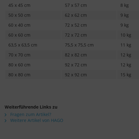
45 x 45 cm
57 x 57 cm
8 kg
50 x 50 cm
62 x 62 cm
9 kg
60 x 40 cm
72 x 52 cm
9 kg
60 x 60 cm
72 x 72 cm
10 kg
63,5 x 63,5 cm
75,5 x 75,5 cm
11 kg
70 x 70 cm
82 x 82 cm
12 kg
80 x 60 cm
92 x 72 cm
12 kg
80 x 80 cm
92 x 92 cm
15 kg
Weiterführende Links zu
Fragen zum Artikel?
Weitere Artikel von HAGO