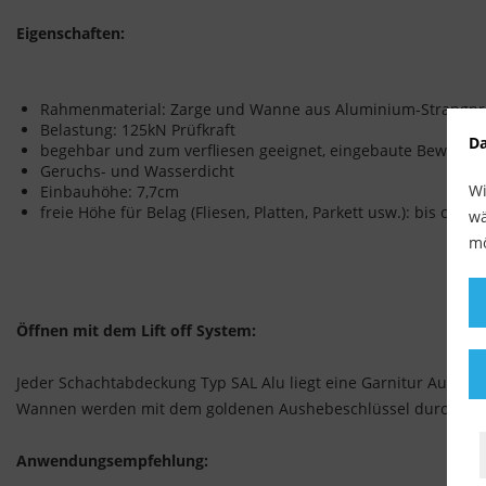
Eigenschaften:
Rahmenmaterial: Zarge und Wanne aus Aluminium-Strangpres
Belastung: 125kN Prüfkraft
Da
begehbar und zum verfliesen geeignet, eingebaute Bewehrung
Geruchs- und Wasserdicht
Wi
Einbauhöhe: 7,7cm
freie Höhe für Belag (Fliesen, Platten, Parkett usw.): bis ca 3
wä
mö
Öffnen mit dem Lift off System:
Jeder Schachtabdeckung Typ SAL Alu liegt eine Garnitur Aushebe
Wannen werden mit dem goldenen Aushebeschlüssel durch einfa
Anwendungsempfehlung: