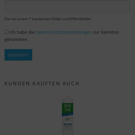
essentiellen Cookies ist freiwillig. Sie können Ihre
Einstellungen auch nachträglich über die
Schaltfläche "Cookie-Einstellungen" ändern, die Sie
Die mit einem * markierten Felder sind Pflichtfelder.
im Fußbereich der Seite finden. Ergänzende
Informationen finden Sie in unseren
Ich habe die
Datenschutzbestimmungen
zur Kenntnis
Datenschutzbestimmungen.
genommen.
Wir nutzen Google Analytics, um eine
Speichern
kontinuierliche Analyse und statistische
Auswertung der Website zu erhalten, um die
Website und das Nutzererlebnis zu verbessern.
Dabei wird das Nutzerverhalten an Google LLC
KUNDEN KAUFTEN AUCH
übermittelt und die besuchten Seiten, die
Verweildauer auf der Seite und die Interaktion
verarbeitet, die von Google zu eigenen Zwecken,
zur Profilbildung und zur Verknüpfung mit
anderen Nutzungsdaten verwendet werden.
Indem Sie das mit den Google-Diensten