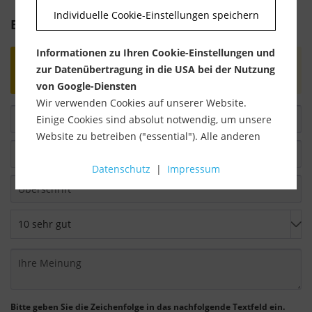
Individuelle Cookie-Einstellungen speichern
Bewertung schreiben
Informationen zu Ihren Cookie-Einstellungen und
Bewertungen werden nach Überprüfung
zur Datenübertragung in die USA bei der Nutzung
freigeschaltet.
von Google-Diensten
Wir verwenden Cookies auf unserer Website.
Einige Cookies sind absolut notwendig, um unsere
Website zu betreiben ("essential"). Alle anderen
Cookies werden nur gesetzt, wenn Sie ihrer
Datenschutz
|
Impressum
Verwendung zustimmen (z. B. für Google Maps).
Über die Auswahl bestimmter Cookies in den
Akkordeon-Elementen können Sie wählen, ob Sie
"nur wesentliche Cookies ", "alle Cookies
akzeptieren" oder "individuelle Cookie-
Einstellungen speichern" möchten.
Die Zustimmung zur Verwendung von nicht
Bitte geben Sie die Zeichenfolge in das nachfolgende Textfeld ein.