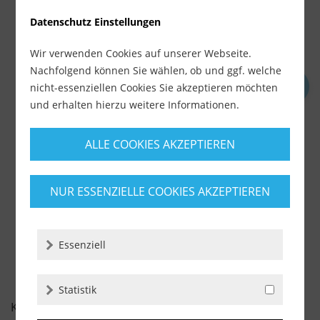
Datenschutz Einstellungen
Wir verwenden Cookies auf unserer Webseite.
Nachfolgend können Sie wählen, ob und ggf. welche
nicht-essenziellen Cookies Sie akzeptieren möchten
Otto Primer 1216 - für Naturstein (100 ml, 250...
und erhalten hierzu weitere Informationen.
Lieferzeit ca. 1-3 Werktage
ALLE COOKIES AKZEPTIEREN
ab 9,89 €
inkl. MwSt.
zzgl. Versandkosten
NUR ESSENZIELLE COOKIES AKZEPTIEREN
-
+
Essenziell
Statistik
KUNDENBEWERTUNGEN FÜR