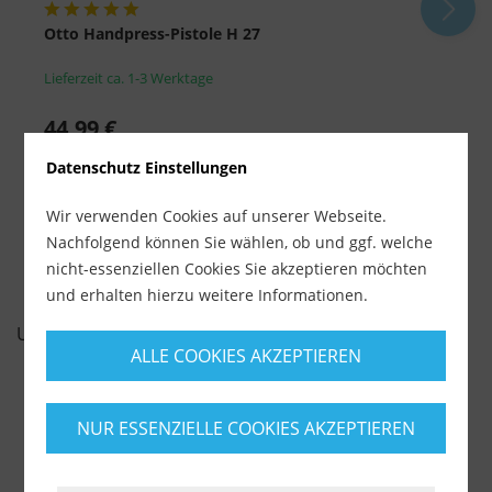
Otto Handpress-Pistole H 27
O
Lieferzeit ca. 1-3 Werktage
L
44,99 €
2
inkl. MwSt.
zzgl. Versandkosten
i
Datenschutz Einstellungen
-
+
Wir verwenden Cookies auf unserer Webseite.
Nachfolgend können Sie wählen, ob und ggf. welche
nicht-essenziellen Cookies Sie akzeptieren möchten
und erhalten hierzu weitere Informationen.
UNSERE EMPFEHLUNGEN
ALLE COOKIES AKZEPTIEREN
NUR ESSENZIELLE COOKIES AKZEPTIEREN