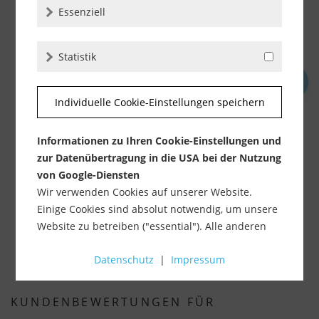
Essenziell
Statistik
OTTOCOLL M500 - Premium-Hybrid-Klebstoff
Individuelle Cookie-Einstellungen speichern
Lieferzeit ca. 1-3 Werktage
Informationen zu Ihren Cookie-Einstellungen und
6,89 €
zur Datenübertragung in die USA bei der Nutzung
inkl. MwSt.
zzgl. Versandkosten
von Google-Diensten
Wir verwenden Cookies auf unserer Website.
-
+
Einige Cookies sind absolut notwendig, um unsere
Website zu betreiben ("essential"). Alle anderen
Cookies werden nur gesetzt, wenn Sie ihrer
Datenschutz
|
Impressum
Verwendung zustimmen (z. B. für Google Maps).
Über die Auswahl bestimmter Cookies in den
KUNDENBEWERTUNGEN FÜR
Akkordeon-Elementen können Sie wählen, ob Sie