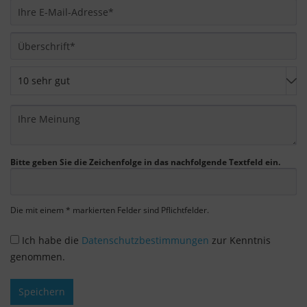
verarbeitet, die von Google zu eigenen Zwecken,
zur Profilbildung und zur Verknüpfung mit
anderen Nutzungsdaten verwendet werden.
Indem Sie das mit den Google-Diensten
verbundene Cookie akzeptieren, stimmen Sie
gemäß Art. 49 Abs. 1 S. 1 lit. a DSGVO ein, dass
Ihre Daten in den USA durch Google verarbeitet
werden. Die USA werden vom Europäischen
Gerichtshof als ein Land mit einem nach EU-
Bitte geben Sie die Zeichenfolge in das nachfolgende Textfeld ein.
Standards unzureichenden Datenschutzniveau
eingestuft.
Die mit einem * markierten Felder sind Pflichtfelder.
Es besteht insbesondere das Risiko, dass Ihre
Daten von US-Behörden zu Kontroll- und
Ich habe die
Datenschutzbestimmungen
zur Kenntnis
Überwachungszwecken, möglicherweise ohne
genommen.
Rechtsmittel, verarbeitet werden. Wenn Sie auf
"Nur essenzielle Cookies akzeptieren" klicken,
Speichern
findet die oben beschriebene Übertragung nicht