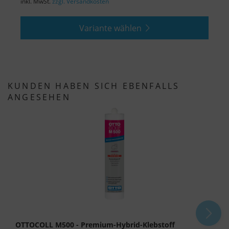
inkl. MwSt.
zzgl. Versandkosten
i
Variante wählen
KUNDEN HABEN SICH EBENFALLS
ANGESEHEN
OTTOCOLL M500 - Premium-Hybrid-Klebstoff