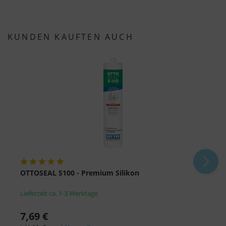
statt.
KUNDEN KAUFTEN AUCH
OTTOSEAL S100 - Premium Silikon
O
Lieferzeit ca. 1-3 Werktage
L
7,69 €
8