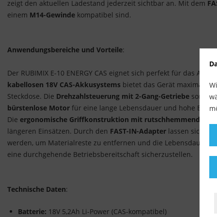
zeigt den aktuellen Ladestand jederzeit sichtbar an. Mit dem
FA
einem
M14-Gewinde
kompatibel sind.
Anwendungsbereiche und Vorteile
:
Da
Der RUBIMIX E-10 ENERGY CAS eignet sich perfekt für das Anmis
kabellosen 18V CAS-Akkusystems
bietet das Gerät maximale Be
Wi
Steckdose. Die
Drehzahlsteuerung mit 2-Gang-Getriebe
sorgt fü
wä
bürstenlose Motor
für eine lange Lebensdauer und hohe Energie
mö
Die
ergonomische Griffkonstruktion mit rutschhemmender Ob
längeren Einsätzen. Durch den
FAST-IN-Adapter
lassen sich Rüh
werden, um Materialreste zu entfernen und die Lebensdauer z
eine durchgehende Betriebsbereitschaft sicherzustellen.
Technische Daten
:
Batterie:
18V 5,2Ah Li-Power (CAS-kompatibel)