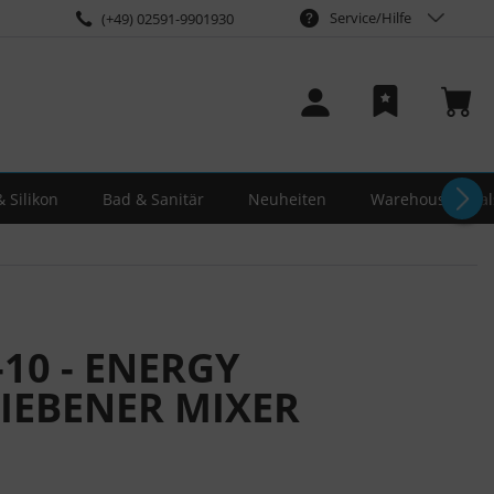
Service/Hilfe
(+49) 02591-9901930
 Silikon
Bad & Sanitär
Neuheiten
Warehouse-Deal
-10 - ENERGY
RIEBENER MIXER