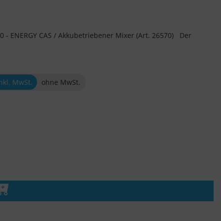
- ENERGY CAS / Akkubetriebener Mixer (Art. 26570) Der
nkl. MwSt.
ohne MwSt.
n den Warenkorb