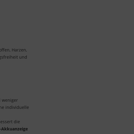
offen, Harzen,
sfreiheit und
d weniger
ne individuelle
essert die
-Akkuanzeige