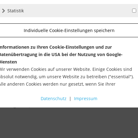
Statistik
Individuelle Cookie-Einstellungen speichern
Informationen zu Ihren Cookie-Einstellungen und zur
Datenübertragung in die USA bei der Nutzung von Google-
Diensten
Wir verwenden Cookies auf unserer Website. Einige Cookies sind
absolut notwendig, um unsere Website zu betreiben ("essential").
Alle anderen Cookies werden nur gesetzt, wenn Sie ihrer
Verwendung zustimmen (z. B. für Google Maps).
klicken Sie hier.
Datenschutz
|
Impressum
Über die Auswahl bestimmter Cookies in den Akkordeon-Elemente
weitergeleitet)
können Sie wählen, ob Sie "nur wesentliche Cookies ", "alle Cookies
akzeptieren" oder "individuelle Cookie-Einstellungen speichern"
möchten.