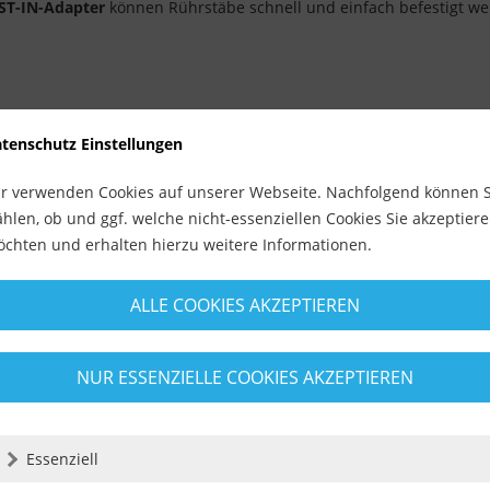
ST-IN-Adapter
können Rührstäbe schnell und einfach befestigt we
tenschutz Einstellungen
chen von Fliesenkleber, Farben, Harzen und anderen Baustoffen. 
wegungsfreiheit und ermöglicht den flexiblen Einsatz auf Baustel
r verwenden Cookies auf unserer Webseite. Nachfolgend können S
r eine präzise Anpassung an unterschiedliche Materialien, währen
hlen, ob und ggf. welche nicht-essenziellen Cookies Sie akzeptier
effizienz sorgt.
chten und erhalten hierzu weitere Informationen.
erfläche
gewährleistet ein sicheres und komfortables Arbeiten, se
rstäbe schnell und unkompliziert wechseln. Das Gerät sollte rege
ALLE COOKIES AKZEPTIEREN
u verlängern. Außerdem wird empfohlen, den Akku regelmäßig auf
NUR ESSENZIELLE COOKIES AKZEPTIEREN
Essenziell