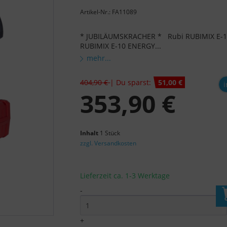
Artikel-Nr.: FA11089
* JUBILÄUMSKRACHER * Rubi RUBIMIX E-10 
RUBIMIX E-10 ENERGY...
mehr...
404,90 €
| Du sparst:
51,00 €
i
353,90 €
Inhalt
1 Stück
zzgl. Versandkosten
Lieferzeit ca. 1-3 Werktage
-
I
+