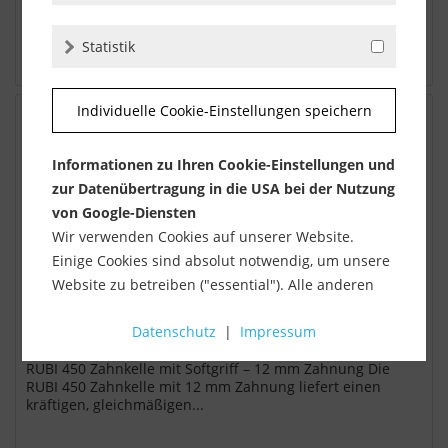
45,90 €
inkl. MwSt.
zzgl. Versandkosten
Statistik
auf den Merkzettel
Individuelle Cookie-Einstellungen speichern
Informationen zu Ihren Cookie-Einstellungen und
zur Datenübertragung in die USA bei der Nutzung
von Google-Diensten
Wir verwenden Cookies auf unserer Website.
Einige Cookies sind absolut notwendig, um unsere
Website zu betreiben ("essential"). Alle anderen
Cookies werden nur gesetzt, wenn Sie ihrer
Rubi 45° Zahnkelle mit Softgriff / 12 mm...
Datenschutz
|
Impressum
Verwendung zustimmen (z. B. für Google Maps).
RUBI 450 Zahnkelle mit Softgriff – 12 mm Zahnung Die
Über die Auswahl bestimmter Cookies in den
RUBI 450 Zahnkelle mit 12 mm Zahnung liefert einen
Akkordeon-Elementen können Sie wählen, ob Sie
kräftigen, gleichmäßigen...
"nur wesentliche Cookies ", "alle Cookies