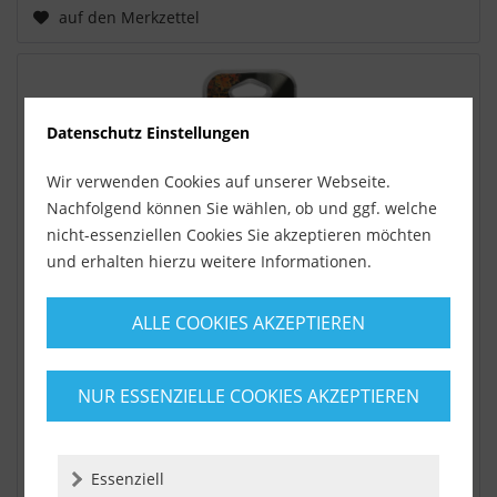
auf den Merkzettel
Datenschutz Einstellungen
Wir verwenden Cookies auf unserer Webseite.
Nachfolgend können Sie wählen, ob und ggf. welche
nicht-essenziellen Cookies Sie akzeptieren möchten
und erhalten hierzu weitere Informationen.
Rubi Ersatzrädchen EXTREME 22 mm für TX und...
ALLE COOKIES AKZEPTIEREN
Rubi Ersatzrädchen EXTREME 22 mm für TX und TZ-
Modelle / Rubi-Artikelnr.: 01900 Für die anspruchsvollsten
NUR ESSENZIELLE COOKIES AKZEPTIEREN
keramischen Materialien bietet...
Lieferzeit ca. 1-3 Werktage
Essenziell