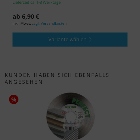
"Nur essenzielle Cookies akzeptieren" klicken,
Lieferzeit ca. 1-3 Werktage
L
findet die oben beschriebene Übertragung nicht
ab 6,90 €
a
statt.
inkl. MwSt.
zzgl. Versandkosten
i
Variante wählen
KUNDEN HABEN SICH EBENFALLS
ANGESEHEN
%