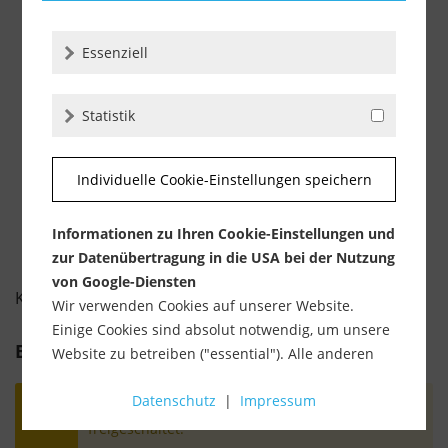
Lieferzeit ca. 1-3 Werktage
Essenziell
46,90 €
inkl. MwSt.
zzgl. Versandkosten
Statistik
-
+
Individuelle Cookie-Einstellungen speichern
Informationen zu Ihren Cookie-Einstellungen und
zur Datenübertragung in die USA bei der Nutzung
von Google-Diensten
KUNDENBEWERTUNGEN FÜR
Wir verwenden Cookies auf unserer Website.
Einige Cookies sind absolut notwendig, um unsere
Bewertung schreiben
Website zu betreiben ("essential"). Alle anderen
Cookies werden nur gesetzt, wenn Sie ihrer
Datenschutz
|
Impressum
Verwendung zustimmen (z. B. für Google Maps).
Bewertungen werden nach Überprüfung
freigeschaltet.
Über die Auswahl bestimmter Cookies in den