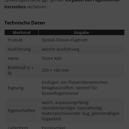
Herstellers
verfahren.
Technische Daten
Merkmal
Angabe
Produkt
Epoxid-Fliesen-Fugbrett
Ausführung
weiche Ausführung
Härte
Shore A60
Brettmaß (L ×
250 × 100 mm
B)
Einfügen von Fliesen/keramischen
Eignung
Belagbaustoffen; speziell für
Epoxidfugenmasse
weich, anpassungsfähig;
säurebeständiger Spezialbelag;
Eigenschaften
materialschonender Zug; gleichmäßiges
Fugenbild
Lieferform
Einzelartikel