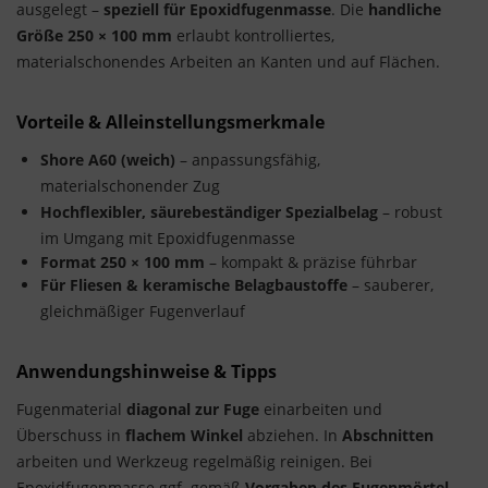
ausgelegt –
speziell für Epoxidfugenmasse
. Die
handliche
Größe 250 × 100 mm
erlaubt kontrolliertes,
materialschonendes Arbeiten an Kanten und auf Flächen.
Vorteile & Alleinstellungsmerkmale
Shore A60 (weich)
– anpassungsfähig,
materialschonender Zug
Hochflexibler, säurebeständiger Spezialbelag
– robust
im Umgang mit Epoxidfugenmasse
Format 250 × 100 mm
– kompakt & präzise führbar
Für Fliesen & keramische Belagbaustoffe
– sauberer,
gleichmäßiger Fugenverlauf
Anwendungshinweise & Tipps
Fugenmaterial
diagonal zur Fuge
einarbeiten und
Überschuss in
flachem Winkel
abziehen. In
Abschnitten
arbeiten und Werkzeug regelmäßig reinigen. Bei
Epoxidfugenmasse ggf. gemäß
Vorgaben des Fugenmörtel-