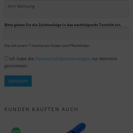
Die Zustimmung zur Verwendung von nicht
essentiellen Cookies ist freiwillig. Sie können Ihre
Einstellungen auch nachträglich über die
Bitte geben Sie die Zeichenfolge in das nachfolgende Textfeld ein.
Schaltfläche "Cookie-Einstellungen" ändern, die Sie
im Fußbereich der Seite finden. Ergänzende
Informationen finden Sie in unseren
Die mit einem * markierten Felder sind Pflichtfelder.
Datenschutzbestimmungen.
Ich habe die
Datenschutzbestimmungen
zur Kenntnis
Wir nutzen Google Analytics, um eine
genommen.
kontinuierliche Analyse und statistische
Auswertung der Website zu erhalten, um die
Speichern
Website und das Nutzererlebnis zu verbessern.
Dabei wird das Nutzerverhalten an Google LLC
übermittelt und die besuchten Seiten, die
Verweildauer auf der Seite und die Interaktion
KUNDEN KAUFTEN AUCH
verarbeitet, die von Google zu eigenen Zwecken,
zur Profilbildung und zur Verknüpfung mit
anderen Nutzungsdaten verwendet werden.
TIPP!