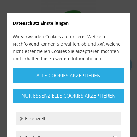
Datenschutz Einstellungen
Wir verwenden Cookies auf unserer Webseite.
Nachfolgend können Sie wählen, ob und ggf. welche
nicht-essenziellen Cookies Sie akzeptieren möchten
und erhalten hierzu weitere Informationen.
Epoxid Fugbrett 24 x 10 cm
ALLE COOKIES AKZEPTIEREN
Lieferzeit ca. 1-3 Werktage
ab 10,59 €
NUR ESSENZIELLE COOKIES AKZEPTIEREN
inkl. MwSt.
zzgl. Versandkosten
-
+
Essenziell