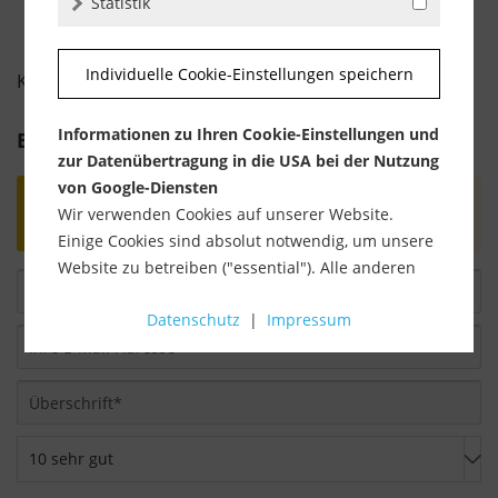
Statistik
Individuelle Cookie-Einstellungen speichern
KUNDENBEWERTUNGEN FÜR
Informationen zu Ihren Cookie-Einstellungen und
Bewertung schreiben
zur Datenübertragung in die USA bei der Nutzung
von Google-Diensten
Bewertungen werden nach Überprüfung
Wir verwenden Cookies auf unserer Website.
freigeschaltet.
Einige Cookies sind absolut notwendig, um unsere
Website zu betreiben ("essential"). Alle anderen
Cookies werden nur gesetzt, wenn Sie ihrer
Datenschutz
|
Impressum
Verwendung zustimmen (z. B. für Google Maps).
Über die Auswahl bestimmter Cookies in den
Akkordeon-Elementen können Sie wählen, ob Sie
"nur wesentliche Cookies ", "alle Cookies
akzeptieren" oder "individuelle Cookie-
Einstellungen speichern" möchten.