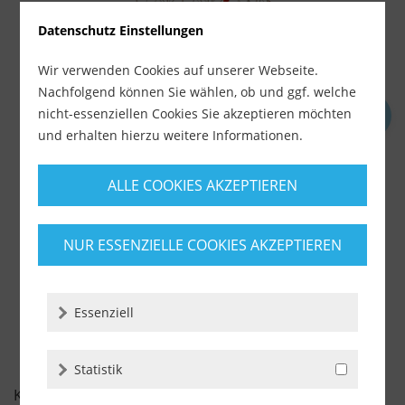
Datenschutz Einstellungen
Wir verwenden Cookies auf unserer Webseite.
Nachfolgend können Sie wählen, ob und ggf. welche
nicht-essenziellen Cookies Sie akzeptieren möchten
Rubi ausziehbarer Werktisch 120 x 120 cm (Art....
und erhalten hierzu weitere Informationen.
Lieferzeit ca. 1-3 Werktage
ALLE COOKIES AKZEPTIEREN
193,90 €
inkl. MwSt.
zzgl. Versandkosten
NUR ESSENZIELLE COOKIES AKZEPTIEREN
-
+
Essenziell
Statistik
KUNDENBEWERTUNGEN FÜR