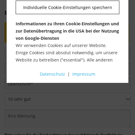
Individuelle Cookie-Einstellungen speichern
Bewertung schreiben
Informationen zu Ihren Cookie-Einstellungen und
Bewertungen werden nach Überprüfung
zur Datenübertragung in die USA bei der Nutzung
freigeschaltet.
von Google-Diensten
Wir verwenden Cookies auf unserer Website.
Einige Cookies sind absolut notwendig, um unsere
Website zu betreiben ("essential"). Alle anderen
Cookies werden nur gesetzt, wenn Sie ihrer
Datenschutz
|
Impressum
Verwendung zustimmen (z. B. für Google Maps).
Über die Auswahl bestimmter Cookies in den
Akkordeon-Elementen können Sie wählen, ob Sie
"nur wesentliche Cookies ", "alle Cookies
akzeptieren" oder "individuelle Cookie-
Einstellungen speichern" möchten.
Die Zustimmung zur Verwendung von nicht
Bitte geben Sie die Zeichenfolge in das nachfolgende Textfeld ein.