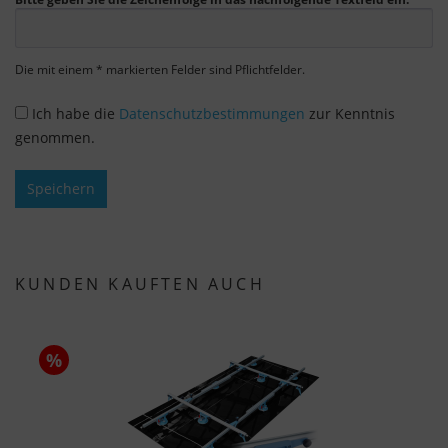
essentiellen Cookies ist freiwillig. Sie können Ihre
Einstellungen auch nachträglich über die
Schaltfläche "Cookie-Einstellungen" ändern, die Sie
Die mit einem * markierten Felder sind Pflichtfelder.
im Fußbereich der Seite finden. Ergänzende
Informationen finden Sie in unseren
Ich habe die
Datenschutzbestimmungen
zur Kenntnis
Datenschutzbestimmungen.
genommen.
Wir nutzen Google Analytics, um eine
Speichern
kontinuierliche Analyse und statistische
Auswertung der Website zu erhalten, um die
Website und das Nutzererlebnis zu verbessern.
Dabei wird das Nutzerverhalten an Google LLC
KUNDEN KAUFTEN AUCH
übermittelt und die besuchten Seiten, die
Verweildauer auf der Seite und die Interaktion
verarbeitet, die von Google zu eigenen Zwecken,
%
zur Profilbildung und zur Verknüpfung mit
anderen Nutzungsdaten verwendet werden.
Indem Sie das mit den Google-Diensten