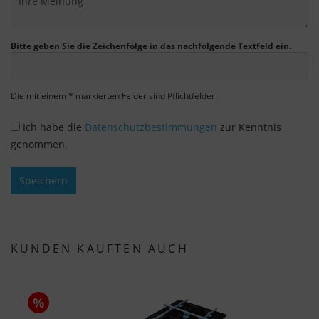
Die Zustimmung zur Verwendung von nicht
essentiellen Cookies ist freiwillig. Sie können Ihre
Einstellungen auch nachträglich über die
Bitte geben Sie die Zeichenfolge in das nachfolgende Textfeld ein.
Schaltfläche "Cookie-Einstellungen" ändern, die Sie
im Fußbereich der Seite finden. Ergänzende
Die mit einem * markierten Felder sind Pflichtfelder.
Informationen finden Sie in unseren
Datenschutzbestimmungen.
Ich habe die
Datenschutzbestimmungen
zur Kenntnis
genommen.
Wir nutzen Google Analytics, um eine
kontinuierliche Analyse und statistische
Auswertung der Website zu erhalten, um die
Speichern
Website und das Nutzererlebnis zu verbessern.
Dabei wird das Nutzerverhalten an Google LLC
übermittelt und die besuchten Seiten, die
KUNDEN KAUFTEN AUCH
Verweildauer auf der Seite und die Interaktion
verarbeitet, die von Google zu eigenen Zwecken,
zur Profilbildung und zur Verknüpfung mit
anderen Nutzungsdaten verwendet werden.
%