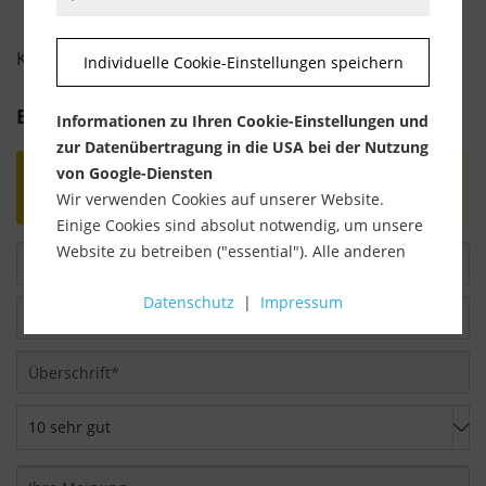
KUNDENBEWERTUNGEN FÜR
Individuelle Cookie-Einstellungen speichern
Bewertung schreiben
Informationen zu Ihren Cookie-Einstellungen und
zur Datenübertragung in die USA bei der Nutzung
von Google-Diensten
Bewertungen werden nach Überprüfung
Wir verwenden Cookies auf unserer Website.
freigeschaltet.
Einige Cookies sind absolut notwendig, um unsere
Website zu betreiben ("essential"). Alle anderen
Cookies werden nur gesetzt, wenn Sie ihrer
Datenschutz
|
Impressum
Verwendung zustimmen (z. B. für Google Maps).
Über die Auswahl bestimmter Cookies in den
Akkordeon-Elementen können Sie wählen, ob Sie
"nur wesentliche Cookies ", "alle Cookies
akzeptieren" oder "individuelle Cookie-
Einstellungen speichern" möchten.