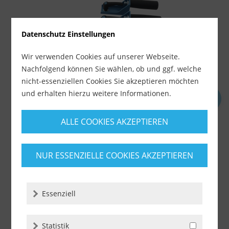
Datenschutz Einstellungen
Wir verwenden Cookies auf unserer Webseite.
Nachfolgend können Sie wählen, ob und ggf. welche
nicht-essenziellen Cookies Sie akzeptieren möchten
und erhalten hierzu weitere Informationen.
Sigma Tragegriffe (Art. 424) für Sigma...
ALLE COOKIES AKZEPTIEREN
Lieferzeit ca. 1-3 Werktage
134,90 €
NUR ESSENZIELLE COOKIES AKZEPTIEREN
inkl. MwSt.
zzgl. Versandkosten
-
+
Essenziell
Statistik