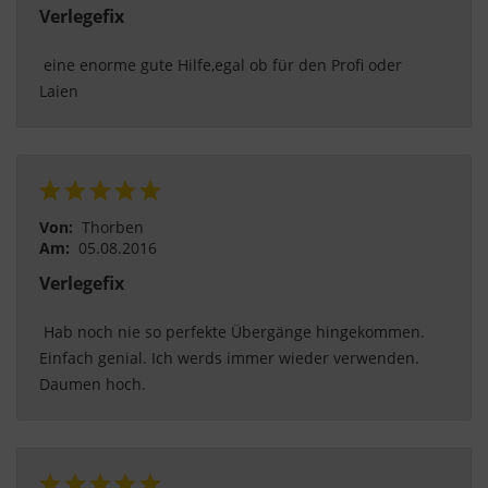
akzeptieren" oder "individuelle Cookie-
Verlegefix
Einstellungen speichern" möchten.
 eine enorme gute Hilfe,egal ob für den Profi oder 
Die Zustimmung zur Verwendung von nicht
Laien 
essentiellen Cookies ist freiwillig. Sie können Ihre
Einstellungen auch nachträglich über die
Schaltfläche "Cookie-Einstellungen" ändern, die Sie
im Fußbereich der Seite finden. Ergänzende
Informationen finden Sie in unseren
Von:
Thorben
Datenschutzbestimmungen.
Am:
05.08.2016
Wir nutzen Google Analytics, um eine
Verlegefix
kontinuierliche Analyse und statistische
Auswertung der Website zu erhalten, um die
 Hab noch nie so perfekte Übergänge hingekommen. 
Website und das Nutzererlebnis zu verbessern.
Einfach genial. Ich werds immer wieder verwenden. 
Dabei wird das Nutzerverhalten an Google LLC
Daumen hoch. 
übermittelt und die besuchten Seiten, die
Verweildauer auf der Seite und die Interaktion
verarbeitet, die von Google zu eigenen Zwecken,