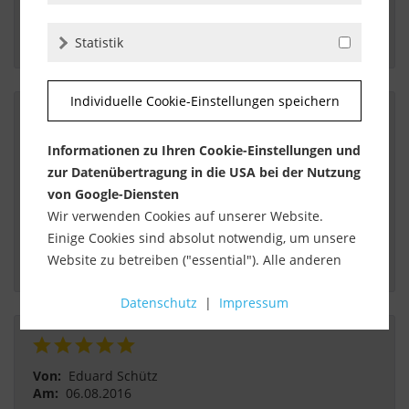
 Endlich ein System was funktional ist. Wie immer 
super Kontakt mit dem Lieferanten 
Statistik
Individuelle Cookie-Einstellungen speichern
Informationen zu Ihren Cookie-Einstellungen und
Von:
Dieter Bartelt
Am:
09.08.2016
zur Datenübertragung in die USA bei der Nutzung
von Google-Diensten
Verlegefix
Wir verwenden Cookies auf unserer Website.
Einige Cookies sind absolut notwendig, um unsere
 Wie bei den vorherigen Bestellungen verlief alles 
Website zu betreiben ("essential"). Alle anderen
problemlos 
Cookies werden nur gesetzt, wenn Sie ihrer
Datenschutz
|
Impressum
Verwendung zustimmen (z. B. für Google Maps).
Über die Auswahl bestimmter Cookies in den
Akkordeon-Elementen können Sie wählen, ob Sie
Von:
Eduard Schütz
"nur wesentliche Cookies ", "alle Cookies
Am:
06.08.2016