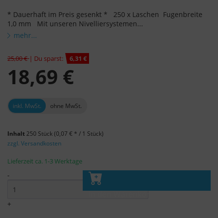
* Dauerhaft im Preis gesenkt * 250 x Laschen Fugenbreite
1,0 mm Mit unseren Nivelliersystemen...
mehr...
25,00 €
| Du sparst:
6,31 €
18,69 €
inkl. MwSt.
ohne MwSt.
Inhalt
250 Stück
(0,07 € * / 1 Stück)
zzgl. Versandkosten
Lieferzeit ca. 1-3 Werktage
-
In den Warenkorb
+