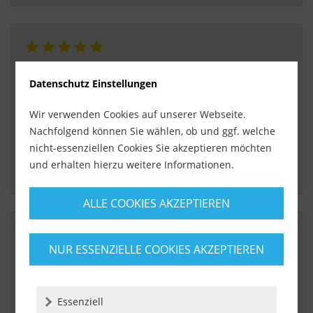
Von:
Elena Fertig
Datenschutz Einstellungen
Am:
21.08.2016
super
Wir verwenden Cookies auf unserer Webseite.
Nachfolgend können Sie wählen, ob und ggf. welche
 klasse Technik, empfehlenswert, super einfach. für ein 
nicht-essenziellen Cookies Sie akzeptieren möchten
komplettes Bad etwas zu wenig
und erhalten hierzu weitere Informationen.
ALLE COOKIES AKZEPTIEREN
NUR ESSENZIELLE COOKIES AKZEPTIEREN
Von:
Wulf Neubauer
Am:
13.08.2016
Schnelle super Lieferung
Essenziell