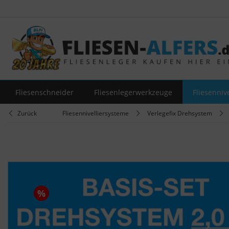
Fliesenschneider
Fliesenlegerwerkzeuge
Fliesenniv
Zurück
Fliesennivelliersysteme
Verlegefix Drehsystem
%