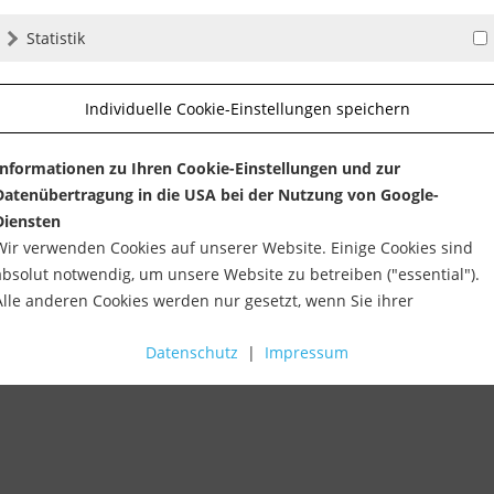
Statistik
Individuelle Cookie-Einstellungen speichern
Informationen zu Ihren Cookie-Einstellungen und zur
Datenübertragung in die USA bei der Nutzung von Google-
Diensten
Wir verwenden Cookies auf unserer Website. Einige Cookies sind
absolut notwendig, um unsere Website zu betreiben ("essential").
Alle anderen Cookies werden nur gesetzt, wenn Sie ihrer
Verwendung zustimmen (z. B. für Google Maps).
Datenschutz
|
Impressum
men.
Über die Auswahl bestimmter Cookies in den Akkordeon-Elemente
können Sie wählen, ob Sie "nur wesentliche Cookies ", "alle Cookies
akzeptieren" oder "individuelle Cookie-Einstellungen speichern"
möchten.