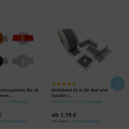
Schutzplatten für all
Dichtband 50 m für Bad und
D
eme...
Dusche /...
5
a. 1-3 Werktage
Lieferzeit ca. 1-3 Werktage
L
€
ab 1,19 €
a
l. Versandkosten
inkl. MwSt.
zzgl. Versandkosten
i