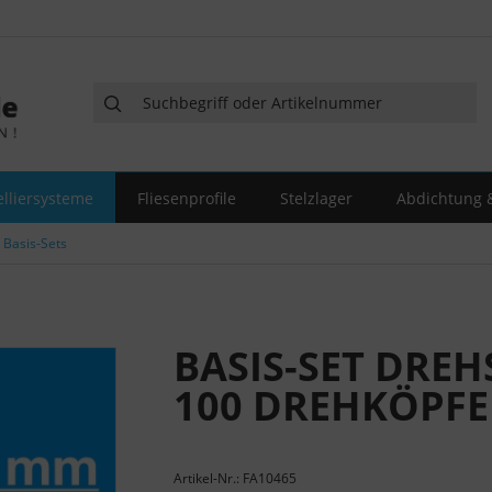
elliersysteme
Fliesenprofile
Stelzlager
Abdichtung &
Basis-Sets
BASIS-SET DREH
100 DREHKÖPFE 
Artikel-Nr.: FA10465