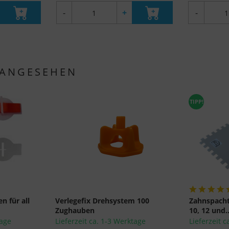
nach EU-Standards unzureichenden Datenschutzniveau eingestuft.
-
+
-
Es besteht insbesondere das Risiko, dass Ihre Daten von US-
Behörden zu Kontroll- und Überwachungszwecken, möglicherweise
ohne Rechtsmittel, verarbeitet werden. Wenn Sie auf "Nur
essenzielle Cookies akzeptieren" klicken, findet die oben
 ANGESEHEN
beschriebene Übertragung nicht statt.
TIPP!
n für all
Verlegefix Drehsystem 100
Zahnspachte
Zughauben
10, 12 und..
tage
Lieferzeit ca. 1-3 Werktage
Lieferzeit 