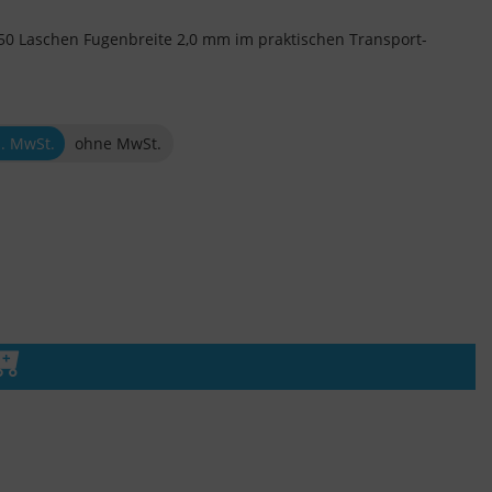
250 Laschen Fugenbreite 2,0 mm im praktischen Transport-
l. MwSt.
ohne MwSt.
n den Warenkorb