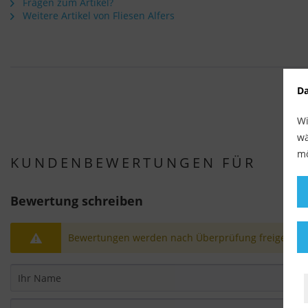
Fragen zum Artikel?
Weitere Artikel von Fliesen Alfers
Da
Wi
wä
mö
KUNDENBEWERTUNGEN FÜR
Bewertung schreiben
Bewertungen werden nach Überprüfung freigeschal