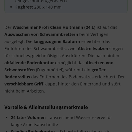
(eingeschnitten/gerastert)
Fugbrett
280 x 140 mm
Der
Wascheimer Profi Clean Holtmann (24 L)
ist auf das
Auswaschen von Schwammbrettern
beim Verfugen
ausgelegt. Die
langgezogene Bauform
erleichtert das
Einführen des Schwammbretts, zwei
Abstreifwalzen
sorgen
für schnelles, gleichmäßiges Ausdrücken. Die nach hinten
abfallende Bodenkontur
ermöglicht das
Absetzen von
Schwebstoffen
(Fugenmörtel), während ein
großer
Bodenradius
das Entfernen des Bodensatzes erleichtert. Der
verschiebbare Griff
klappt hinter den Eimerrand und stört
nicht beim Arbeiten.
Vorteile & Alleinstellungsmerkmale
24 Liter Volumen
– ausreichend Wasserreserve für
lange Arbeitsabschnitte
Schräge Bodenkontur
– Schwebstoffe setzen sich