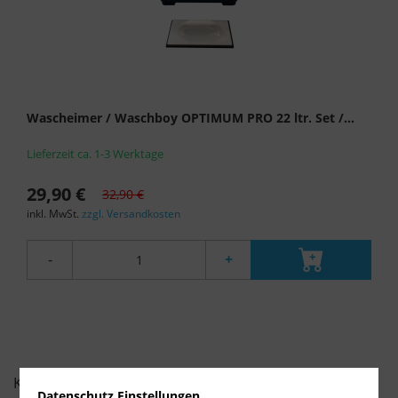
Wascheimer / Waschboy OPTIMUM PRO 22 ltr. Set /...
Lieferzeit ca. 1-3 Werktage
29,90 €
32,90 €
inkl. MwSt.
zzgl. Versandkosten
-
+
KUNDENBEWERTUNGEN FÜR
Datenschutz Einstellungen