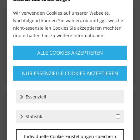
Wir verwenden Cookies auf unserer Webseite.
Nachfolgend können Sie wählen, ob und ggf. welche
nicht-essenziellen Cookies Sie akzeptieren möchten
Von:
Bernd Haeske
Am:
27.03.2017
und erhalten hierzu weitere Informationen.
Tolle Quallität
ALLE COOKIES AKZEPTIEREN
 Artikel für diesen Preis hervorragend. Das Verfugen 
geht super leicht mit diesem Wascheimer. Kann ich 
NUR ESSENZIELLE COOKIES AKZEPTIEREN
nur weiter empfehlen. 
Essenziell
Von:
Volker Iczek
Statistik
Am:
15.03.2017
Wascheimer erleichtert die Arbeit ungemein
Individuelle Cookie-Einstellungen speichern