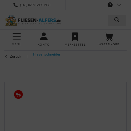
(+49) 02591-9901930
MENÜ
WARENKORB
KONTO
MERKZETTEL
Fliesenschneider
Zurück
%