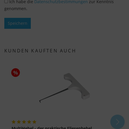
Ich habe die
Datenschutzbestimmungen
zur Kenntnis
"Nur essenzielle Cookies akzeptieren" klicken,
genommen.
findet die oben beschriebene Übertragung nicht
statt.
Speichern
KUNDEN KAUFTEN AUCH
%
MultiHebel - der praktische Fliesenhebel
R