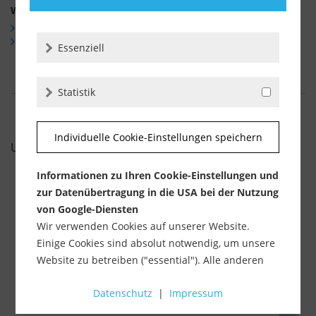
Weiterführende Links zu
Fragen zum Artikel?
Weitere Artikel von Rubi
Essenziell
Statistik
Individuelle Cookie-Einstellungen speichern
UNSERE EMPFEHLUNGEN
Informationen zu Ihren Cookie-Einstellungen und
zur Datenübertragung in die USA bei der Nutzung
%
von Google-Diensten
Wir verwenden Cookies auf unserer Website.
Einige Cookies sind absolut notwendig, um unsere
Website zu betreiben ("essential"). Alle anderen
Cookies werden nur gesetzt, wenn Sie ihrer
Datenschutz
|
Impressum
Verwendung zustimmen (z. B. für Google Maps).