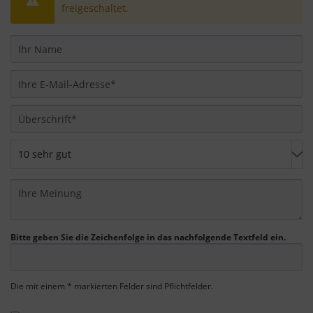
freigeschaltet.
übermittelt und die besuchten Seiten, die
Verweildauer auf der Seite und die Interaktion
verarbeitet, die von Google zu eigenen Zwecken,
zur Profilbildung und zur Verknüpfung mit
anderen Nutzungsdaten verwendet werden.
Indem Sie das mit den Google-Diensten
verbundene Cookie akzeptieren, stimmen Sie
gemäß Art. 49 Abs. 1 S. 1 lit. a DSGVO ein, dass
Ihre Daten in den USA durch Google verarbeitet
werden. Die USA werden vom Europäischen
Gerichtshof als ein Land mit einem nach EU-
Standards unzureichenden Datenschutzniveau
eingestuft.
Bitte geben Sie die Zeichenfolge in das nachfolgende Textfeld ein.
Es besteht insbesondere das Risiko, dass Ihre
Daten von US-Behörden zu Kontroll- und
Die mit einem * markierten Felder sind Pflichtfelder.
Überwachungszwecken, möglicherweise ohne
Rechtsmittel, verarbeitet werden. Wenn Sie auf