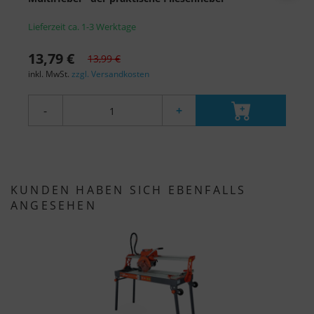
6
Lieferzeit ca. 1-3 Werktage
L
13,79 €
7
13,99 €
inkl. MwSt.
zzgl. Versandkosten
i
-
+
KUNDEN HABEN SICH EBENFALLS
ANGESEHEN