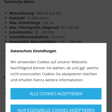
Technische Daten
:
Motorleistung
: 1800 W (2,4 PS)
Drehzahl
: 12.000 U/min
Max. Schnittlänge
: 124 cm
Max. Fliesengröße (diagonal)
: 90 x 90 cm
Schnittstärke
: 30 – 50 mm
Schneidblattaufnahme
: 22,2 mm
Kompatible Diamantblätter
: 115 – 130 mm
Durchmesser
Datenschutz Einstellungen
Abmessungen
: 177 x 47 x 131 cm
Gewicht
: 43 kg
Wir verwenden Cookies auf unserer Webseite.
Nachfolgend können Sie wählen, ob und ggf. welche
nicht-essenziellen Cookies Sie akzeptieren möchten
Lieferumfang
:
und erhalten hierzu weitere Informationen.
RUBI DL-125 (Art. 56924)
Diamanttrennscheibe TVR Ø125 mm (Art. 30987)
ALLE COOKIES AKZEPTIEREN
NUR ESSENZIELLE COOKIES AKZEPTIEREN