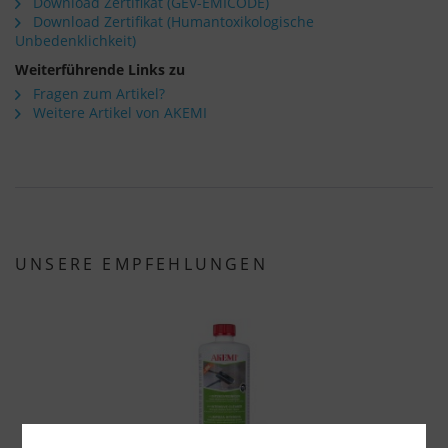
Download Zertifikat (GEV-EMICODE)
Download Zertifikat (Humantoxikologische
Unbedenklichkeit)
Weiterführende Links zu
Fragen zum Artikel?
Weitere Artikel von AKEMI
UNSERE EMPFEHLUNGEN