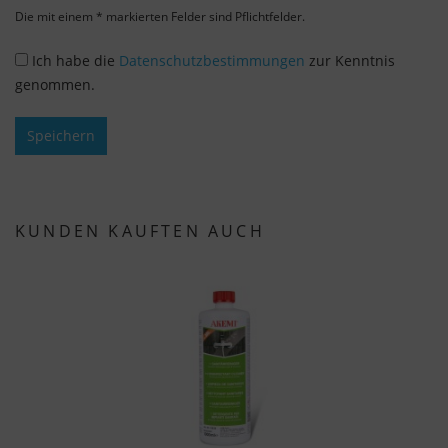
Einstellungen auch nachträglich über die
Die mit einem * markierten Felder sind Pflichtfelder.
Schaltfläche "Cookie-Einstellungen" ändern, die Sie
im Fußbereich der Seite finden. Ergänzende
Ich habe die
Datenschutzbestimmungen
zur Kenntnis
Informationen finden Sie in unseren
genommen.
Datenschutzbestimmungen.
Speichern
Wir nutzen Google Analytics, um eine
kontinuierliche Analyse und statistische
Auswertung der Website zu erhalten, um die
Website und das Nutzererlebnis zu verbessern.
KUNDEN KAUFTEN AUCH
Dabei wird das Nutzerverhalten an Google LLC
übermittelt und die besuchten Seiten, die
Verweildauer auf der Seite und die Interaktion
verarbeitet, die von Google zu eigenen Zwecken,
zur Profilbildung und zur Verknüpfung mit
anderen Nutzungsdaten verwendet werden.
Indem Sie das mit den Google-Diensten
verbundene Cookie akzeptieren, stimmen Sie