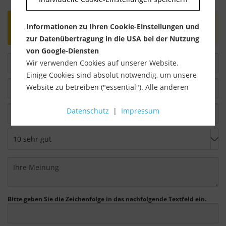
Bewertungen werden nach Überprüfung
Informationen zu Ihren Cookie-Einstellungen und
freigeschaltet.
zur Datenübertragung in die USA bei der Nutzung
von Google-Diensten
Wir verwenden Cookies auf unserer Website.
Einige Cookies sind absolut notwendig, um unsere
Website zu betreiben ("essential"). Alle anderen
Cookies werden nur gesetzt, wenn Sie ihrer
Datenschutz
|
Impressum
Verwendung zustimmen (z. B. für Google Maps).
Über die Auswahl bestimmter Cookies in den
Akkordeon-Elementen können Sie wählen, ob Sie
"nur wesentliche Cookies ", "alle Cookies
akzeptieren" oder "individuelle Cookie-
Einstellungen speichern" möchten.
Bitte geben Sie die Zeichenfolge in das nachfolgende Textfeld ein.
Die Zustimmung zur Verwendung von nicht
essentiellen Cookies ist freiwillig. Sie können Ihre