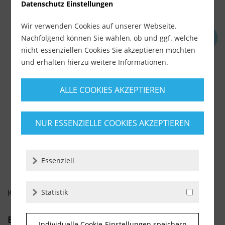
Datenschutz Einstellungen
Wir verwenden Cookies auf unserer Webseite.
Nachfolgend können Sie wählen, ob und ggf. welche
Akemi Intensivreiniger 1 ltr. (Art. 11920)
nicht-essenziellen Cookies Sie akzeptieren möchten
und erhalten hierzu weitere Informationen.
Lieferzeit ca. 1-3 Werktage
16,99 €
ALLE COOKIES AKZEPTIEREN
inkl. MwSt.
zzgl. Versandkosten
NUR ESSENZIELLE COOKIES AKZEPTIEREN
-
+
Essenziell
KUNDENBEWERTUNGEN FÜR
Statistik
Bewertung schreiben
Individuelle Cookie-Einstellungen speichern