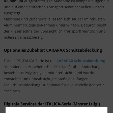
Aluminium
ausgestattet. Die Maschine ist kompakt aufgebaut
und auf einen einfachen Transport sowie schnellen Einsatz
ausgelegt.
Maschine und Zubehörteile lassen sich sauber im robusten
Aluminiumdruckguss-Rahmen unterbringen. Dadurch bleibt
der Fliesenschneider übersichtlich, transportfreundlich und
jederzeit einsatzbereit.
Optionales Zubehör: CARAPAX Schutzabdeckung
Für die P5 ITALICA-Serie ist die
CARAPAX Schutzabdeckung
als optionales Zubehör erhältlich. Die flexible Abdeckung
besteht aus Polypropylen mittlerer Dichte und wurde
entwickelt, um unbeabsichtigte Stöße abzufangen.
Die Schutzabdeckung ist optional für alle Modelle der Serie
erhältlich.
Digitale Services der ITALICA-Serie (Master Luigi)