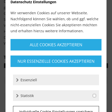
Die ITALICA-Serie bietet ergänzende digitale Services. Dazu
Datenschutz Einstellungen
gehören die Produktregistrierung per QR-Code, digitale
Wir verwenden Cookies auf unserer Webseite.
Garantieservices, interaktive Video-Tutorials, Zugang zum
Nachfolgend können Sie wählen, ob und ggf. welche
Support-Center, digitale Check-ups, FAQ-Unterstützung mit
nicht-essenziellen Cookies Sie akzeptieren möchten
Videos sowie Informationen zu Zubehör, Ersatzteilen und
und erhalten hierzu weitere Informationen.
Händlern.
Diese digitalen Inhalte unterstützen bei Nutzung, Pflege und
Wartung des Fliesenschneiders.
ALLE COOKIES AKZEPTIEREN
Technische Daten
NUR ESSENZIELLE COOKIES AKZEPTIEREN
Merkmal
Angabe
Hersteller
Montolit
Essenziell
Serie
Masterpiuma P5 ITALICA
Artikelnummer
63P5IT
Statistik
Schnittlänge
63 cm / 24,5 inch
Diagonalschnitt
44 × 44 cm / 17 × 17 inch
Individuelle Cookie-Einstellungen speichern