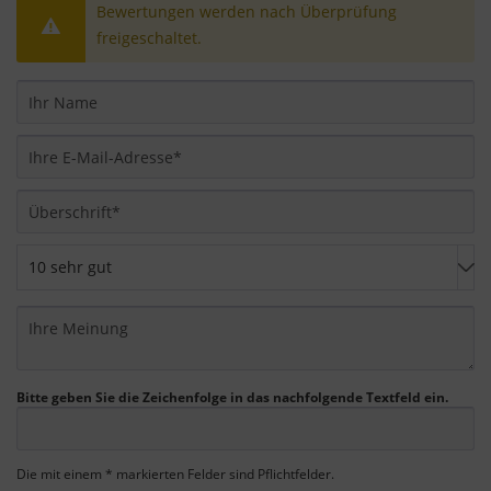
Rechtsmittel, verarbeitet werden. Wenn Sie auf
Bewertungen werden nach Überprüfung
"Nur essenzielle Cookies akzeptieren" klicken,
freigeschaltet.
findet die oben beschriebene Übertragung nicht
statt.
Bitte geben Sie die Zeichenfolge in das nachfolgende Textfeld ein.
Die mit einem * markierten Felder sind Pflichtfelder.