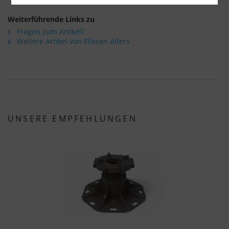
Über die Auswahl bestimmter Cookies in den
Weiterführende Links zu
Akkordeon-Elementen können Sie wählen, ob Sie
Fragen zum Artikel?
"nur wesentliche Cookies ", "alle Cookies
Weitere Artikel von Fliesen Alfers
akzeptieren" oder "individuelle Cookie-
Einstellungen speichern" möchten.
Die Zustimmung zur Verwendung von nicht
essentiellen Cookies ist freiwillig. Sie können Ihre
Einstellungen auch nachträglich über die
UNSERE EMPFEHLUNGEN
Schaltfläche "Cookie-Einstellungen" ändern, die Sie
im Fußbereich der Seite finden. Ergänzende
Informationen finden Sie in unseren
Datenschutzbestimmungen.
Wir nutzen Google Analytics, um eine
kontinuierliche Analyse und statistische
Auswertung der Website zu erhalten, um die
Website und das Nutzererlebnis zu verbessern.