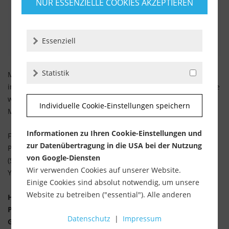
NUR ESSENZIELLE COOKIES AKZEPTIEREN
Essenziell
Statistik
Mit diesen genialen Unterlegplatten können Sie das Gefälle
im Untergrund spielend leicht ausgleichen. Bis zu 5 % Gefälle
werden automatisch (selbstnivellierend) ausgeglichen. Die
Individuelle Cookie-Einstellungen speichern
Materialstärke der Ausgleichsplatten beträgt 20 mm.
Informationen zu Ihren Cookie-Einstellungen und
Für weitere Informationen und Videomaterial zu diesem
zur Datenübertragung in die USA bei der Nutzung
Produkt, klicken Sie
HIER
.
von Google-Diensten
(Sie werden zu einem Produktvideo des Herstellers auf
Wir verwenden Cookies auf unserer Website.
YouTube weitergeleitet)
Einige Cookies sind absolut notwendig, um unsere
Website zu betreiben ("essential"). Alle anderen
HINWEIS: Das Video zeigt die Stelzlager für die
Cookies werden nur gesetzt, wenn Sie ihrer
Plattenbelegung. Diese haben jedoch einen identischen
Datenschutz
|
Impressum
Verwendung zustimmen (z. B. für Google Maps).
Grundkörper und zeigen die Anwendung beispielhaft.