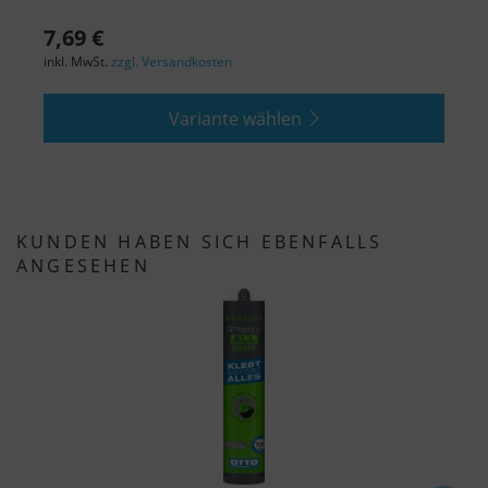
7,69 €
9
inkl. MwSt.
zzgl. Versandkosten
i
Variante wählen
KUNDEN HABEN SICH EBENFALLS
ANGESEHEN