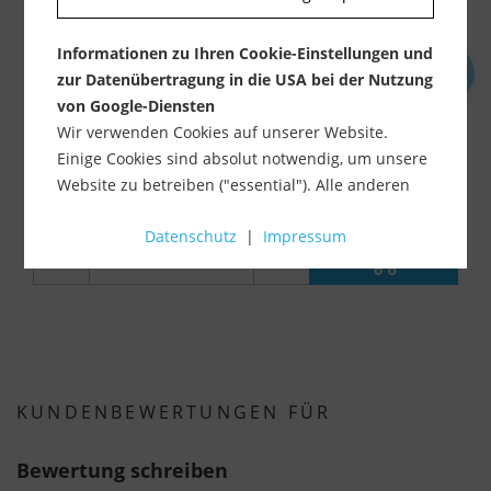
Informationen zu Ihren Cookie-Einstellungen und
zur Datenübertragung in die USA bei der Nutzung
HAGO Schachtabdeckung Edelstahl (Serie BVE)...
von Google-Diensten
Lieferzeit 10-15 Werktage
Wir verwenden Cookies auf unserer Website.
Einige Cookies sind absolut notwendig, um unsere
ab 465,90 €
Website zu betreiben ("essential"). Alle anderen
inkl. MwSt.
zzgl. Versandkosten
Cookies werden nur gesetzt, wenn Sie ihrer
Datenschutz
|
Impressum
Verwendung zustimmen (z. B. für Google Maps).
-
+
Über die Auswahl bestimmter Cookies in den
Akkordeon-Elementen können Sie wählen, ob Sie
"nur wesentliche Cookies ", "alle Cookies
akzeptieren" oder "individuelle Cookie-
Einstellungen speichern" möchten.
KUNDENBEWERTUNGEN FÜR
Die Zustimmung zur Verwendung von nicht
essentiellen Cookies ist freiwillig. Sie können Ihre
Bewertung schreiben