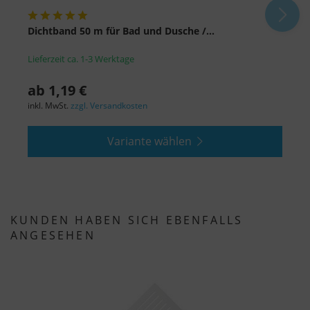
Dichtband 50 m für Bad und Dusche /...
Z
Lieferzeit ca. 1-3 Werktage
L
ab 1,19 €
a
inkl. MwSt.
zzgl. Versandkosten
i
Variante wählen
KUNDEN HABEN SICH EBENFALLS
ANGESEHEN