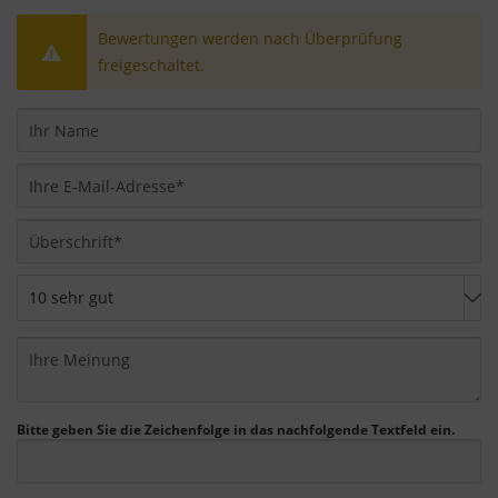
Einstellungen auch nachträglich über die
Schaltfläche "Cookie-Einstellungen" ändern, die Sie
Bewertungen werden nach Überprüfung
im Fußbereich der Seite finden. Ergänzende
freigeschaltet.
Informationen finden Sie in unseren
Datenschutzbestimmungen.
Wir nutzen Google Analytics, um eine
kontinuierliche Analyse und statistische
Auswertung der Website zu erhalten, um die
Website und das Nutzererlebnis zu verbessern.
Dabei wird das Nutzerverhalten an Google LLC
übermittelt und die besuchten Seiten, die
Verweildauer auf der Seite und die Interaktion
verarbeitet, die von Google zu eigenen Zwecken,
zur Profilbildung und zur Verknüpfung mit
anderen Nutzungsdaten verwendet werden.
Bitte geben Sie die Zeichenfolge in das nachfolgende Textfeld ein.
Indem Sie das mit den Google-Diensten
verbundene Cookie akzeptieren, stimmen Sie