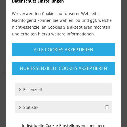
Datenschutz Einstellungen
Lieferzeit ca. 1-3 Werktage
Wir verwenden Cookies auf unserer Webseite.
7,69 €
Nachfolgend können Sie wählen, ob und ggf. welche
inkl. MwSt.
zzgl. Versandkosten
nicht-essenziellen Cookies Sie akzeptieren möchten
und erhalten hierzu weitere Informationen.
-
+
ALLE COOKIES AKZEPTIEREN
NUR ESSENZIELLE COOKIES AKZEPTIEREN
UNSERE EMPFEHLUNGEN
Essenziell
Statistik
Individuelle Cookie-Einstellungen speichern