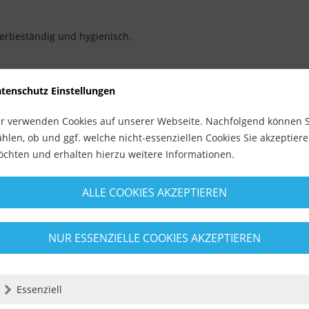
serbeständig und hygienisch.
tenschutz Einstellungen
r verwenden Cookies auf unserer Webseite. Nachfolgend können S
pliziert bei der Fliesenverlegung.
hlen, ob und ggf. welche nicht-essenziellen Cookies Sie akzeptier
fgelegt und großzügig in den Fliesenkleber integriert.
chten und erhalten hierzu weitere Informationen.
tene Dekor-Fliese mit Montagekleber anbringen.
ALLE COOKIES AKZEPTIEREN
NUR ESSENZIELLE COOKIES AKZEPTIEREN
 die übliche Pflege einer Dusche hinausgeht.
d ohne mechanische Einwirkung erfolgen.
Essenziell