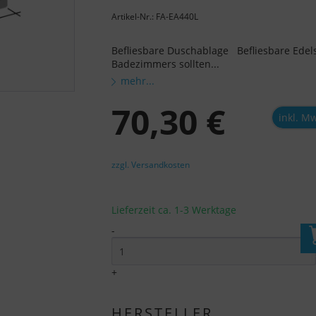
Artikel-Nr.: FA-EA440L
Befliesbare Duschablage Befliesbare Edel
Badezimmers sollten...
mehr...
70,30 €
inkl. M
zzgl. Versandkosten
Lieferzeit ca. 1-3 Werktage
-
I
+
HERSTELLER