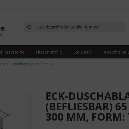
elliersysteme
Fliesenprofile
Stelzlager
Abdichtung &
bare Duschablagen (zum Einbau)
ECK-DUSCHABL
(BEFLIESBAR) 65
300 MM, FORM: