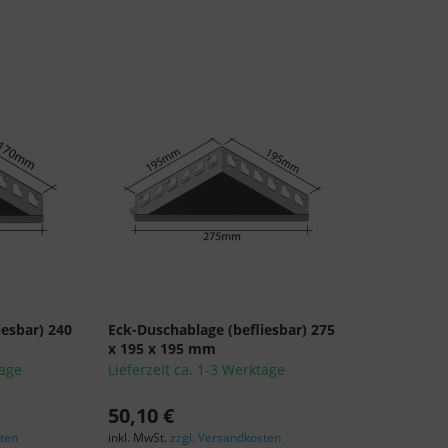
nach EU-Standards unzureichenden Datenschutzniveau eingestuft.
Es besteht insbesondere das Risiko, dass Ihre Daten von US-
Behörden zu Kontroll- und Überwachungszwecken, möglicherweise
ohne Rechtsmittel, verarbeitet werden. Wenn Sie auf "Nur
essenzielle Cookies akzeptieren" klicken, findet die oben
beschriebene Übertragung nicht statt.
iesbar) 240
Eck-Duschablage (befliesbar) 275
x 195 x 195 mm
tage
Lieferzeit ca. 1-3 Werktage
50,10 €
sten
inkl. MwSt.
zzgl. Versandkosten