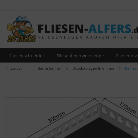
Fliesenschneider
Fliesenlegerwerkzeuge
Fliesenniv
Zurück
Bad & Sanitär
Duschablagen & -rinnen
beflies