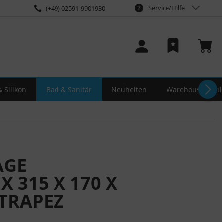
Service/Hilfe
(+49) 02591-9901930
 Silikon
Bad & Sanitär
Neuheiten
Warehouse-Deal
AGE
 X 315 X 170 X
 TRAPEZ