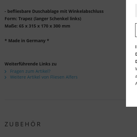
- befliesbare Duschablage mit Winkelabschluss
Form: Trapez (langer Schenkel links)
Maße: 65 x 315 x 170 x 300 mm
* Made in Germany *
Weiterführende Links zu
Fragen zum Artikel?
Weitere Artikel von Fliesen Alfers
ZUBEHÖR