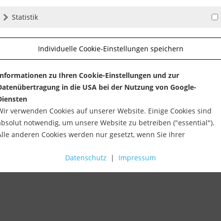
Statistik
Individuelle Cookie-Einstellungen speichern
Informationen zu Ihren Cookie-Einstellungen und zur
Datenübertragung in die USA bei der Nutzung von Google-
Diensten
Wir verwenden Cookies auf unserer Website. Einige Cookies sind
absolut notwendig, um unsere Website zu betreiben ("essential").
Alle anderen Cookies werden nur gesetzt, wenn Sie ihrer
Verwendung zustimmen (z. B. für Google Maps).
Datenschutz
|
Impressum
Über die Auswahl bestimmter Cookies in den Akkordeon-Elemente
können Sie wählen, ob Sie "nur wesentliche Cookies ", "alle Cookies
akzeptieren" oder "individuelle Cookie-Einstellungen speichern"
möchten.