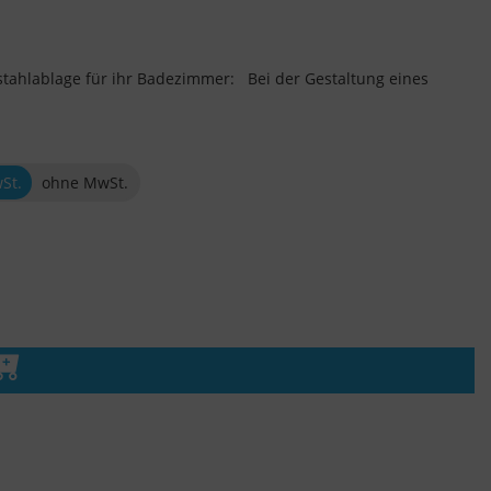
stahlablage für ihr Badezimmer: Bei der Gestaltung eines
wSt.
ohne MwSt.
n den Warenkorb