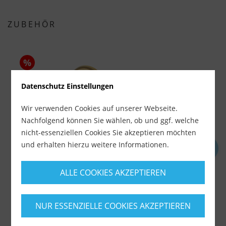
ZUBEHÖR
%
Datenschutz Einstellungen
Wir verwenden Cookies auf unserer Webseite.
Nachfolgend können Sie wählen, ob und ggf. welche
nicht-essenziellen Cookies Sie akzeptieren möchten
und erhalten hierzu weitere Informationen.
Montolit Ersatzschneiderädchen Titanium für...
M
ALLE COOKIES AKZEPTIEREN
Lieferzeit ca. 1-3 Werktage
L
11,89 €
4
12,90 €
NUR ESSENZIELLE COOKIES AKZEPTIEREN
inkl. MwSt.
zzgl. Versandkosten
i