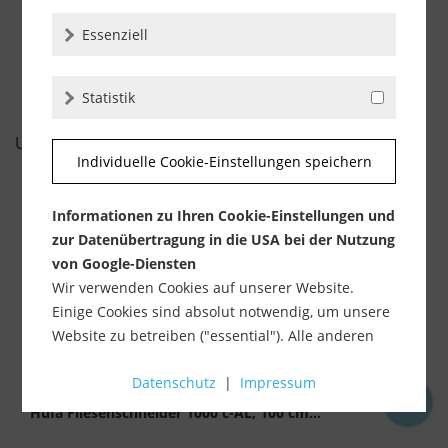
-
+
Essenziell
Statistik
UNSERE EMPFEHLUNGEN
Individuelle Cookie-Einstellungen speichern
Informationen zu Ihren Cookie-Einstellungen und
zur Datenübertragung in die USA bei der Nutzung
von Google-Diensten
Wir verwenden Cookies auf unserer Website.
Einige Cookies sind absolut notwendig, um unsere
Website zu betreiben ("essential"). Alle anderen
Cookies werden nur gesetzt, wenn Sie ihrer
Datenschutz
|
Impressum
Verwendung zustimmen (z. B. für Google Maps).
Hufa Fliesenschneider 1000 c-AL, 100 cm...
Über die Auswahl bestimmter Cookies in den