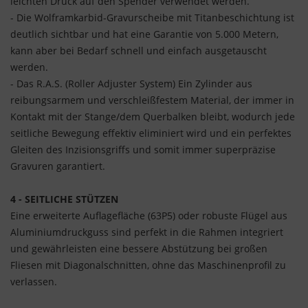
leichten Druck auf den Spender verwendet werden.
- Die Wolframkarbid-Gravurscheibe mit Titanbeschichtung ist
deutlich sichtbar und hat eine Garantie von 5.000 Metern,
kann aber bei Bedarf schnell und einfach ausgetauscht
werden.
- Das R.A.S. (Roller Adjuster System) Ein Zylinder aus
reibungsarmem und verschleißfestem Material, der immer in
Kontakt mit der Stange/dem Querbalken bleibt, wodurch jede
seitliche Bewegung effektiv eliminiert wird und ein perfektes
Gleiten des Inzisionsgriffs und somit immer superpräzise
Gravuren garantiert.
4 - SEITLICHE STÜTZEN
Eine erweiterte Auflagefläche (63P5) oder robuste Flügel aus
Aluminiumdruckguss sind perfekt in die Rahmen integriert
und gewährleisten eine bessere Abstützung bei großen
Fliesen mit Diagonalschnitten, ohne das Maschinenprofil zu
verlassen.