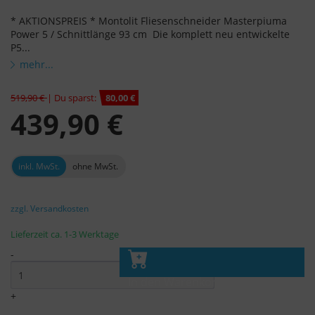
* AKTIONSPREIS * Montolit Fliesenschneider Masterpiuma
Power 5 / Schnittlänge 93 cm Die komplett neu entwickelte
P5...
mehr...
519,90 €
| Du sparst:
80,00 €
439,90 €
inkl. MwSt.
ohne MwSt.
zzgl. Versandkosten
Lieferzeit ca. 1-3 Werktage
-
In den Warenkorb
+