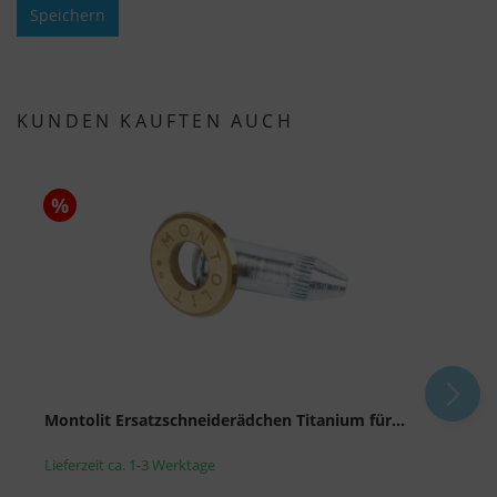
Speichern
KUNDEN KAUFTEN AUCH
%
Montolit Ersatzschneiderädchen Titanium für...
S
Lieferzeit ca. 1-3 Werktage
L