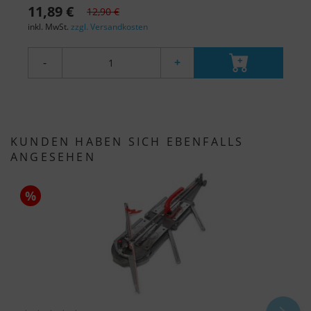
11,89 €
1
12,90 €
inkl. MwSt.
zzgl. Versandkosten
i
-
+
KUNDEN HABEN SICH EBENFALLS
ANGESEHEN
%