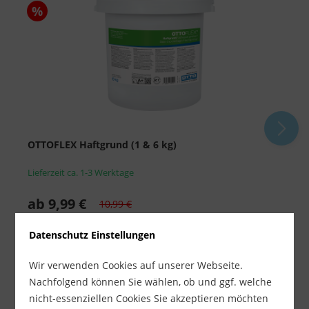
%
OTTOFLEX Haftgrund (1 & 6 kg)
O
Lieferzeit ca. 1-3 Werktage
L
ab 9,99 €
a
10,99 €
inkl. MwSt.
zzgl. Versandkosten
i
Datenschutz Einstellungen
-
+
Wir verwenden Cookies auf unserer Webseite.
Nachfolgend können Sie wählen, ob und ggf. welche
nicht-essenziellen Cookies Sie akzeptieren möchten