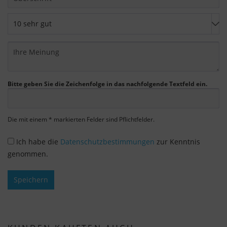
Wir nutzen Google Analytics, um eine
kontinuierliche Analyse und statistische
Auswertung der Website zu erhalten, um die
Website und das Nutzererlebnis zu verbessern.
Dabei wird das Nutzerverhalten an Google LLC
übermittelt und die besuchten Seiten, die
Bitte geben Sie die Zeichenfolge in das nachfolgende Textfeld ein.
Verweildauer auf der Seite und die Interaktion
verarbeitet, die von Google zu eigenen Zwecken,
zur Profilbildung und zur Verknüpfung mit
Die mit einem * markierten Felder sind Pflichtfelder.
anderen Nutzungsdaten verwendet werden.
Ich habe die
Datenschutzbestimmungen
zur Kenntnis
Indem Sie das mit den Google-Diensten
genommen.
verbundene Cookie akzeptieren, stimmen Sie
gemäß Art. 49 Abs. 1 S. 1 lit. a DSGVO ein, dass
Speichern
Ihre Daten in den USA durch Google verarbeitet
werden. Die USA werden vom Europäischen
Gerichtshof als ein Land mit einem nach EU-
Standards unzureichenden Datenschutzniveau