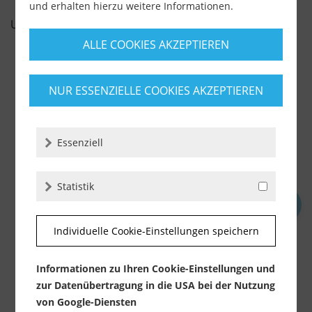
und erhalten hierzu weitere Informationen.
UNSERE EMPFEHLUNGEN
ALLE COOKIES AKZEPTIEREN
%
NUR ESSENZIELLE COOKIES AKZEPTIEREN
Essenziell
Statistik
Rubi Slab Cutter G3 (Art. 16900)
Individuelle Cookie-Einstellungen speichern
Lieferzeit ca. 1-3 Werktage
Informationen zu Ihren Cookie-Einstellungen und
583,90 €
629,00 €
zur Datenübertragung in die USA bei der Nutzung
inkl. MwSt.
zzgl. Versandkosten
von Google-Diensten