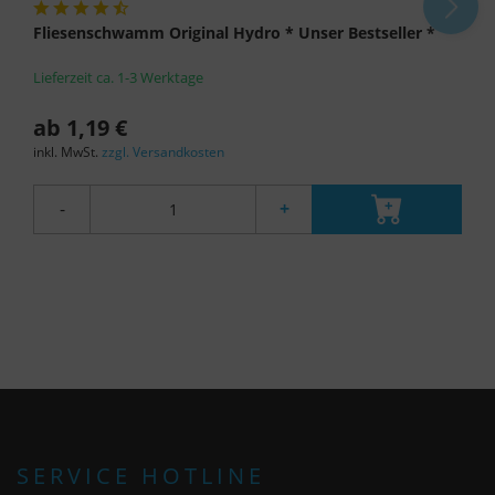
findet die oben beschriebene Übertragung nicht
Fliesenschwamm Original Hydro * Unser Bestseller *
statt.
Lieferzeit ca. 1-3 Werktage
ab 1,19 €
inkl. MwSt.
zzgl. Versandkosten
-
+
SERVICE HOTLINE