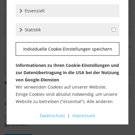
Essenziell
Statistik
Individuelle Cookie-Einstellungen speichern
Informationen zu Ihren Cookie-Einstellungen und
zur Datenübertragung in die USA bei der Nutzung
von Google-Diensten
Bitte geben Sie die Zeichenfolge in das nachfolgende Textfeld ein.
Wir verwenden Cookies auf unserer Website.
Einige Cookies sind absolut notwendig, um unsere
Website zu betreiben ("essential"). Alle anderen
Die mit einem * markierten Felder sind Pflichtfelder.
Cookies werden nur gesetzt, wenn Sie ihrer
Datenschutz
|
Impressum
Verwendung zustimmen (z. B. für Google Maps).
Ich habe die
Datenschutzbestimmungen
zur Kenntnis
genommen.
Über die Auswahl bestimmter Cookies in den