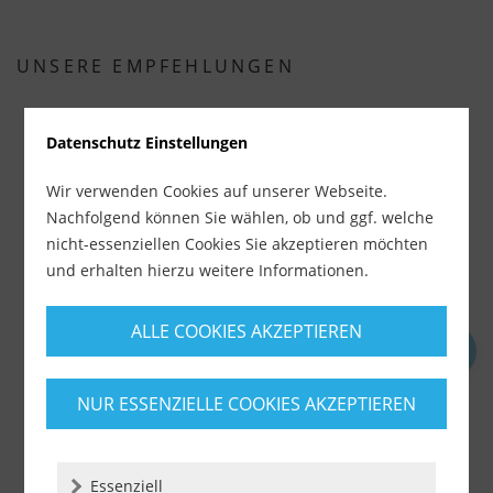
UNSERE EMPFEHLUNGEN
Datenschutz Einstellungen
%
Wir verwenden Cookies auf unserer Webseite.
Nachfolgend können Sie wählen, ob und ggf. welche
nicht-essenziellen Cookies Sie akzeptieren möchten
und erhalten hierzu weitere Informationen.
ALLE COOKIES AKZEPTIEREN
Rubi Slab Cutter G3 (Art. 16900)
NUR ESSENZIELLE COOKIES AKZEPTIEREN
Lieferzeit ca. 1-3 Werktage
583,90 €
629,00 €
inkl. MwSt.
zzgl. Versandkosten
Essenziell