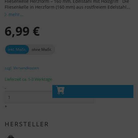
Fliesenkelle Herzform – 160 mm, Edelstahl mit Holzgriff Die
Fliesenkelle in Herzform (160 mm) aus rostfreiem Edelstahl...
mehr...
6,99 €
inkl. MwSt.
ohne MwSt.
zzgl. Versandkosten
Lieferzeit ca. 1-3 Werktage
-
In den Warenkorb
+
HERSTELLER