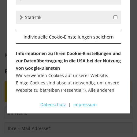
-
+
Statistik
Individuelle Cookie-Einstellungen speichern
Informationen zu Ihren Cookie-Einstellungen und
KUNDENBEWERTUNGEN FÜR
zur Datenübertragung in die USA bei der Nutzung
von Google-Diensten
Bewertung schreiben
Wir verwenden Cookies auf unserer Website.
Einige Cookies sind absolut notwendig, um unsere
Bewertungen werden nach Überprüfung
Website zu betreiben ("essential"). Alle anderen
freigeschaltet.
Cookies werden nur gesetzt, wenn Sie ihrer
Datenschutz
|
Impressum
Verwendung zustimmen (z. B. für Google Maps).
Über die Auswahl bestimmter Cookies in den
Akkordeon-Elementen können Sie wählen, ob Sie
"nur wesentliche Cookies ", "alle Cookies