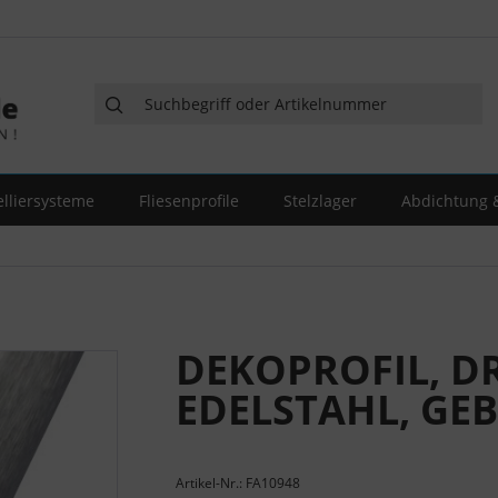
elliersysteme
Fliesenprofile
Stelzlager
Abdichtung &
DEKOPROFIL, D
EDELSTAHL, GEB
Artikel-Nr.: FA10948