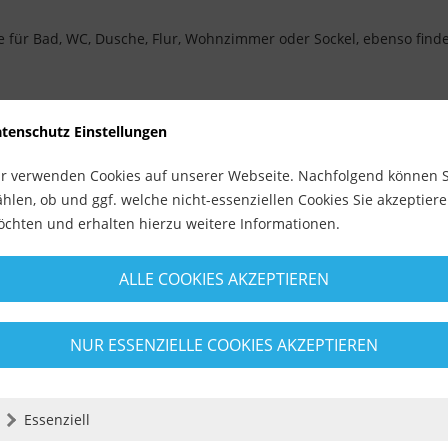
 für Bad, WC, Dusche, Flur, Wohnzimmer oder Sockel, ebenso finden
 Flex und der entsprechenden Metallflexscheibe auf die gewünsc
tenschutz Einstellungen
emischen und scheuernden Reinigungsmittel.
r verwenden Cookies auf unserer Webseite. Nachfolgend können S
hlen, ob und ggf. welche nicht-essenziellen Cookies Sie akzeptier
chten und erhalten hierzu weitere Informationen.
ALLE COOKIES AKZEPTIEREN
NUR ESSENZIELLE COOKIES AKZEPTIEREN
Essenziell