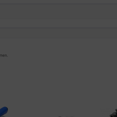
nach EU-Standards unzureichenden Datenschutzniveau eingestuft.
Es besteht insbesondere das Risiko, dass Ihre Daten von US-
Behörden zu Kontroll- und Überwachungszwecken, möglicherweise
ohne Rechtsmittel, verarbeitet werden. Wenn Sie auf "Nur
essenzielle Cookies akzeptieren" klicken, findet die oben
beschriebene Übertragung nicht statt.
men.