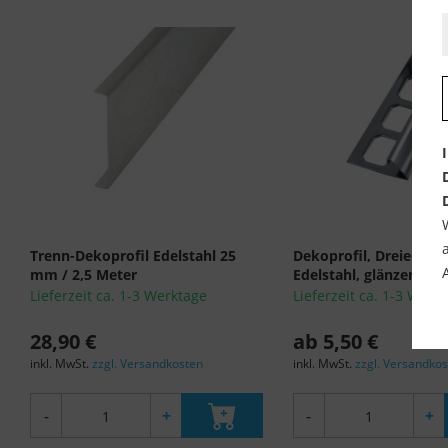
Trenn-Dekoprofil Edelstahl 25
Dekoprofil, Dreieckpro
mm / 2,5 Meter
Edelstahl, glänzend...
Lieferzeit ca. 1-3 Werktage
Lieferzeit ca. 1-3 Werk
28,90 €
ab 5,50 €
inkl. MwSt.
zzgl. Versandkosten
inkl. MwSt.
zzgl. Versandko
-
+
-
+