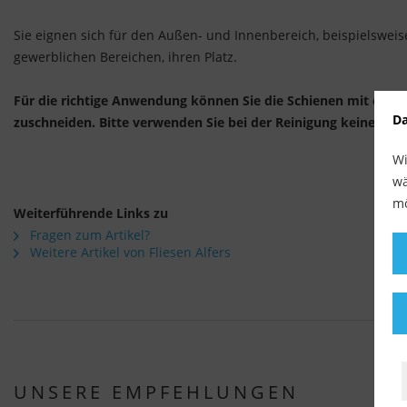
Sie eignen sich für den Außen- und Innenbereich, beispielsweise
gewerblichen Bereichen, ihren Platz.
Für die richtige Anwendung können Sie die Schienen mit einer
Da
zuschneiden. Bitte verwenden Sie bei der Reinigung keine ch
Wi
wä
mö
Weiterführende Links zu
Fragen zum Artikel?
Weitere Artikel von Fliesen Alfers
UNSERE EMPFEHLUNGEN