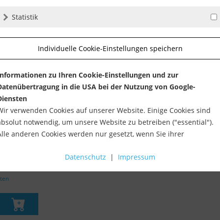
Statistik
Individuelle Cookie-Einstellungen speichern
Informationen zu Ihren Cookie-Einstellungen und zur
Datenübertragung in die USA bei der Nutzung von Google-
Diensten
Wir verwenden Cookies auf unserer Website. Einige Cookies sind
absolut notwendig, um unsere Website zu betreiben ("essential").
fil
Alle anderen Cookies werden nur gesetzt, wenn Sie ihrer
tage
Verwendung zustimmen (z. B. für Google Maps).
Datenschutz
|
Impressum
Über die Auswahl bestimmter Cookies in den Akkordeon-Elemente
können Sie wählen, ob Sie "nur wesentliche Cookies ", "alle Cookies
sten
akzeptieren" oder "individuelle Cookie-Einstellungen speichern"
möchten.