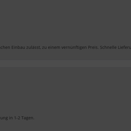
nach EU-Standards unzureichenden Datenschutzniveau eingestuft.
Es besteht insbesondere das Risiko, dass Ihre Daten von US-
Behörden zu Kontroll- und Überwachungszwecken, möglicherweise
ohne Rechtsmittel, verarbeitet werden. Wenn Sie auf "Nur
essenzielle Cookies akzeptieren" klicken, findet die oben
beschriebene Übertragung nicht statt.
hen Einbau zulässt, zu einem vernünftigen Preis. Schnelle Lieferu
rung in 1-2 Tagen. 