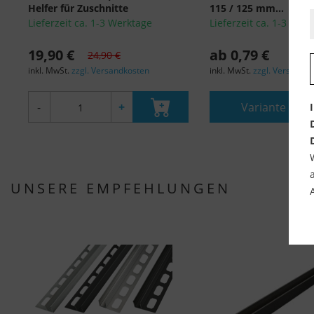
Helfer für Zuschnitte
115 / 125 mm...
Lieferzeit ca. 1-3 Werktage
Lieferzeit ca. 1-3 Wer
19,90 €
ab 0,79 €
24,90 €
inkl. MwSt.
zzgl. Versandkosten
inkl. MwSt.
zzgl. Versandk
-
+
Variante wäh
UNSERE EMPFEHLUNGEN