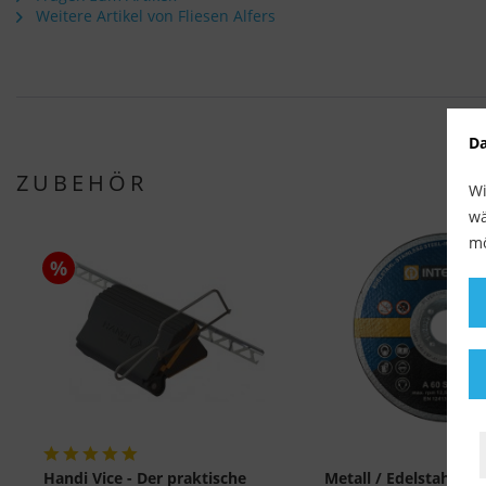
Weitere Artikel von Fliesen Alfers
Da
ZUBEHÖR
Wi
wä
mö
%
Handi Vice - Der praktische
Metall / Edelstahl Tr