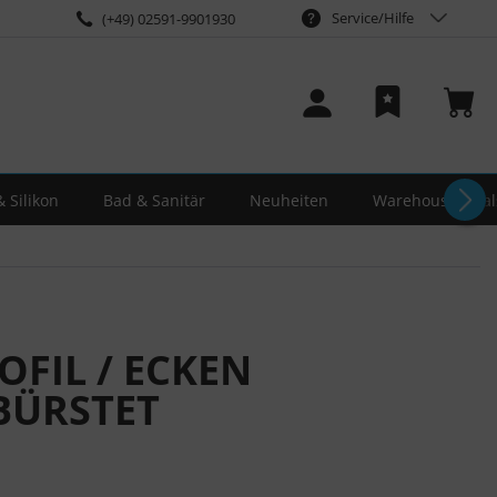
Service/Hilfe
(+49) 02591-9901930
 Silikon
Bad & Sanitär
Neuheiten
Warehouse-Deal
OFIL / ECKEN
BÜRSTET