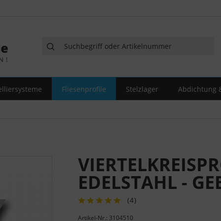
elliersysteme
Fliesenprofile
Stelzlager
Abdichtung &
VIERTELKREISPR
EDELSTAHL - GE
(
4
)
Artikel-Nr.: 3104510