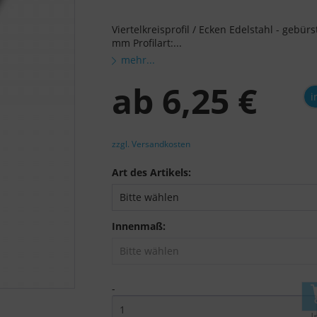
Viertelkreisprofil / Ecken Edelstahl - gebür
mm Profilart:...
mehr...
ab
6,25 €
i
zzgl. Versandkosten
Art des Artikels:
Innenmaß:
-