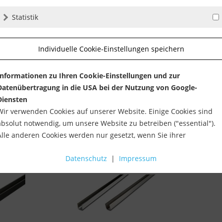
ktage
Statistik
Individuelle Cookie-Einstellungen speichern
osten
len
Informationen zu Ihren Cookie-Einstellungen und zur
Datenübertragung in die USA bei der Nutzung von Google-
Diensten
Wir verwenden Cookies auf unserer Website. Einige Cookies sind
absolut notwendig, um unsere Website zu betreiben ("essential").
Alle anderen Cookies werden nur gesetzt, wenn Sie ihrer
Verwendung zustimmen (z. B. für Google Maps).
Datenschutz
|
Impressum
Über die Auswahl bestimmter Cookies in den Akkordeon-Elemente
können Sie wählen, ob Sie "nur wesentliche Cookies ", "alle Cookies
akzeptieren" oder "individuelle Cookie-Einstellungen speichern"
möchten.