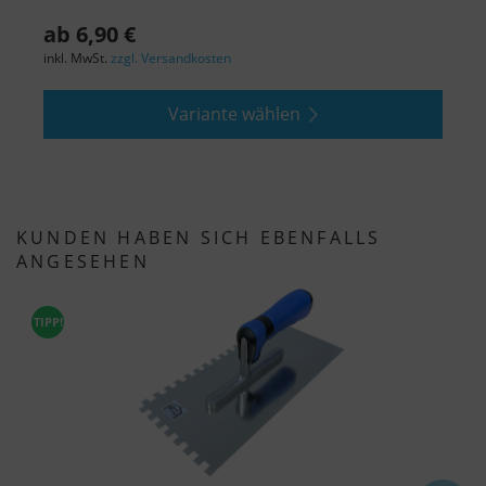
ab 6,90 €
a
inkl. MwSt.
zzgl. Versandkosten
i
Variante wählen
KUNDEN HABEN SICH EBENFALLS
ANGESEHEN
TIPP!