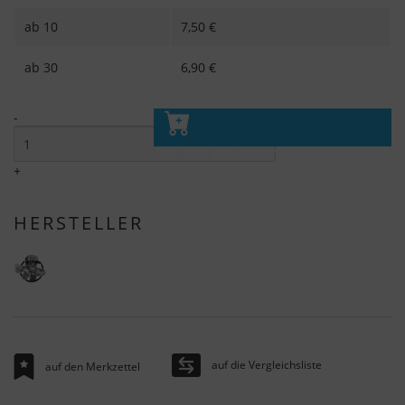
ab
10
7,50 €
ab
30
6,90 €
-
In den Warenkorb
+
HERSTELLER
auf die Vergleichsliste
auf den Merkzettel