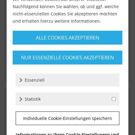
Nachfolgend können Sie wählen, ob und ggf. welche
nicht-essenziellen Cookies Sie akzeptieren möchten
Von:
Zimbelmann Denis
und erhalten hierzu weitere Informationen.
Am:
27.03.2017
Zimbelmann
ALLE COOKIES AKZEPTIEREN
 die Ware war sehr schnell und top qualität. Sehr 
Grosen dank.
NUR ESSENZIELLE COOKIES AKZEPTIEREN
Essenziell
Statistik
Von:
Steffen Fobow
Am:
15.01.2017
Individuelle Cookie-Einstellungen speichern
Glättkelle rostfrei
Informationen zu Ihren Cookie-Einstellungen und