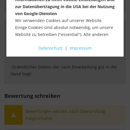
 Super Ware, schnelle Lieferung , Fa. Stuck-tech dankt 
zur Datenübertragung in die USA bei der Nutzung
von Google-Diensten
Wir verwenden Cookies auf unserer Website.
Einige Cookies sind absolut notwendig, um unsere
Website zu betreiben ("essential"). Alle anderen
Von:
Hendrik Schürmann
Cookies werden nur gesetzt, wenn Sie ihrer
Am:
27.09.2016
Datenschutz
|
Impressum
Verwendung zustimmen (z. B. für Google Maps).
Glätter
Über die Auswahl bestimmter Cookies in den
 Ordentlicher Glätter, der nach Einarbeitung gut in der 
Akkordeon-Elementen können Sie wählen, ob Sie
Hand liegt! 
"nur wesentliche Cookies ", "alle Cookies
akzeptieren" oder "individuelle Cookie-
Einstellungen speichern" möchten.
Bewertung schreiben
Die Zustimmung zur Verwendung von nicht
essentiellen Cookies ist freiwillig. Sie können Ihre
Bewertungen werden nach Überprüfung
Einstellungen auch nachträglich über die
freigeschaltet.
Schaltfläche "Cookie-Einstellungen" ändern, die Sie
im Fußbereich der Seite finden. Ergänzende