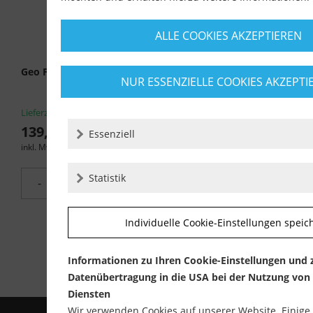
ALLE COOKIES AKZEPTIEREN
Geo Fennel Geo1X-GREEN Kreuzlinienlaser-Set mit...
NUR ESSENZIELLE COOKIES AKZEPTI
Lieferzeit ca. 1-3 Werktage
139,90 €
149,90 €
Essenziell
inkl. MwSt.
zzgl. Versandkosten
Statistik
-
+
Individuelle Cookie-Einstellungen speic
Informationen zu Ihren Cookie-Einstellungen und 
Datenübertragung in die USA bei der Nutzung von
Diensten
Wir verwenden Cookies auf unserer Website. Einige 