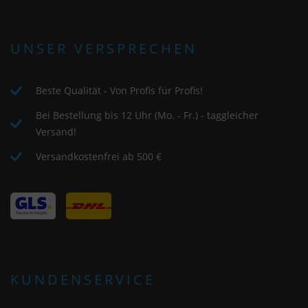
Seiten, die Verweildauer auf der Seite und die Inter
verarbeitet, die von Google zu eigenen Zwecken, zur 
und zur Verknüpfung mit anderen Nutzungsdaten 
UNSER VERSPRECHEN
werden.
Beste Qualität - Von Profis für Profis!
Indem Sie das mit den Google-Diensten verbundene
akzeptieren, stimmen Sie gemäß Art. 49 Abs. 1 S. 1 l
Bei Bestellung bis 12 Uhr (Mo. - Fr.) - taggleicher
dass Ihre Daten in den USA durch Google verarbeite
Versand!
USA werden vom Europäischen Gerichtshof als ein 
Versandkostenfrei ab 500 €
nach EU-Standards unzureichenden Datenschutznive
Es besteht insbesondere das Risiko, dass Ihre Daten
Behörden zu Kontroll- und Überwachungszwecken, 
ohne Rechtsmittel, verarbeitet werden. Wenn Sie au
essenzielle Cookies akzeptieren" klicken, findet die 
beschriebene Übertragung nicht statt.
KUNDENSERVICE