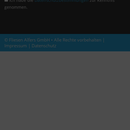
Ich habe die
Datenschutzbestimmungen
zur Kenntnis
genommen.
© Fliesen Alfers GmbH • Alle Rechte vorbehalten |
Impressum
|
Datenschutz