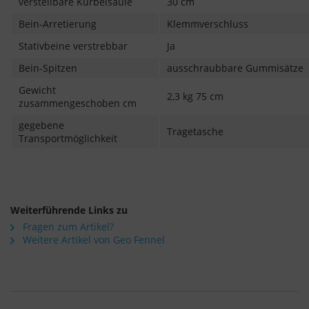
verstellbare Kurbelsäule
30 cm
Bein-Arretierung
Klemmverschluss
Stativbeine verstrebbar
Ja
Bein-Spitzen
ausschraubbare Gummisätze
Gewicht
2,3 kg
75 cm
zusammengeschoben cm
gegebene
Tragetasche
Transportmöglichkeit
Weiterführende Links zu
Fragen zum Artikel?
Weitere Artikel von Geo Fennel