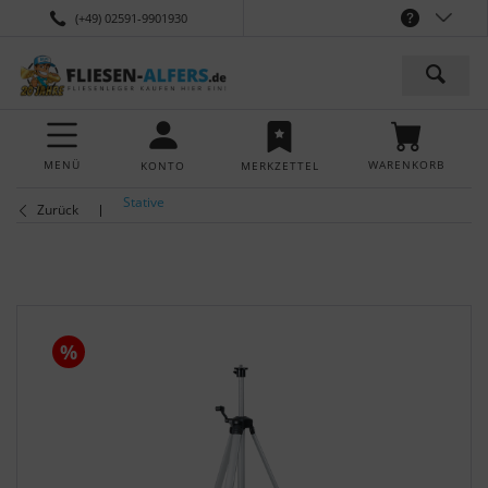
(+49) 02591-9901930
MENÜ
WARENKORB
KONTO
MERKZETTEL
Stative
Zurück
%