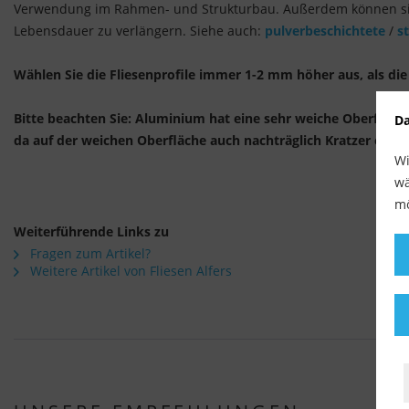
Verwendung im Rahmen- und Strukturbau. Außerdem können sie
Lebensdauer zu verlängern. Siehe auch:
pulverbeschichtete
/
s
Wählen Sie die Fliesenprofile immer 1-2 mm höher aus, als die 
Bitte beachten Sie: Aluminium hat eine sehr weiche Oberfläch
Da
da auf der weichen Oberfläche auch nachträglich Kratzer ents
Wi
wä
mö
Weiterführende Links zu
Fragen zum Artikel?
Weitere Artikel von Fliesen Alfers