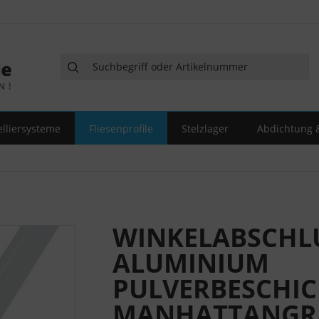
elliersysteme
Fliesenprofile
Stelzlager
Abdichtung &
WINKELABSCHL
ALUMINIUM
PULVERBESCHIC
MANHATTANGR