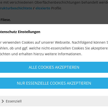
 mit verschiedenen Oberflächenbeschichtungen behandelt werde
trukturbeschichtete
/
eloxierte
Profile.
Fliese.
e, weshalb es unter Umständen für den optischen Bereich eher un
tenschutz Einstellungen
tehen können.
r verwenden Cookies auf unserer Webseite. Nachfolgend können S
hlen, ob und ggf. welche nicht-essenziellen Cookies Sie akzeptier
chten und erhalten hierzu weitere Informationen.
ALLE COOKIES AKZEPTIEREN
NUR ESSENZIELLE COOKIES AKZEPTIEREN
Essenziell