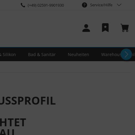
Service/Hilfe
(+49) 02591-9901930
 Silikon
Bad & Sanitär
Neuheiten
Warehouse-Deal
USSPROFIL
HTET
AU