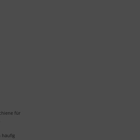
chiene für
.
 häufig