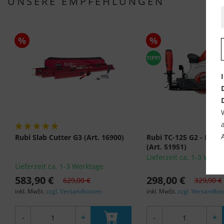
UNSERE EMPFEHLUNGEN
%
%
TIPP!
Rubi Slab Cutter G3 (Art. 16900)
Rubi TC-125 G2 - Hand
(Art. 51951)
Lieferzeit ca. 1-3 Werk
Lieferzeit ca. 1-3 Werktage
583,90 €
298,00 €
629,00 €
329,90 €
inkl. MwSt.
zzgl. Versandkosten
inkl. MwSt.
zzgl. Versandko
-
+
-
+