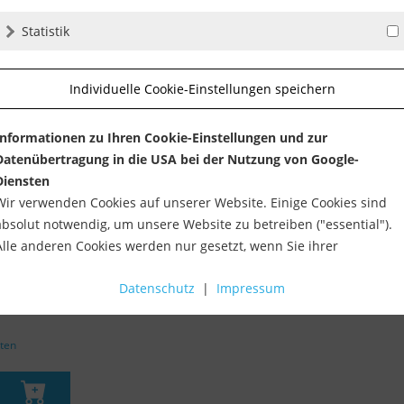
Statistik
Individuelle Cookie-Einstellungen speichern
Informationen zu Ihren Cookie-Einstellungen und zur
Datenübertragung in die USA bei der Nutzung von Google-
Diensten
Wir verwenden Cookies auf unserer Website. Einige Cookies sind
absolut notwendig, um unsere Website zu betreiben ("essential").
Alle anderen Cookies werden nur gesetzt, wenn Sie ihrer
kreissäge
Verwendung zustimmen (z. B. für Google Maps).
tage
Datenschutz
|
Impressum
Über die Auswahl bestimmter Cookies in den Akkordeon-Elemente
können Sie wählen, ob Sie "nur wesentliche Cookies ", "alle Cookies
sten
akzeptieren" oder "individuelle Cookie-Einstellungen speichern"
möchten.