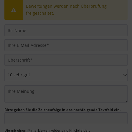
Über die Auswahl bestimmter Cookies in den
Bewertungen werden nach Überprüfung
Akkordeon-Elementen können Sie wählen, ob Sie
freigeschaltet.
"nur wesentliche Cookies ", "alle Cookies
akzeptieren" oder "individuelle Cookie-
Einstellungen speichern" möchten.
Die Zustimmung zur Verwendung von nicht
essentiellen Cookies ist freiwillig. Sie können Ihre
Einstellungen auch nachträglich über die
Schaltfläche "Cookie-Einstellungen" ändern, die Sie
im Fußbereich der Seite finden. Ergänzende
Informationen finden Sie in unseren
Datenschutzbestimmungen.
Wir nutzen Google Analytics, um eine
kontinuierliche Analyse und statistische
Bitte geben Sie die Zeichenfolge in das nachfolgende Textfeld ein.
Auswertung der Website zu erhalten, um die
Website und das Nutzererlebnis zu verbessern.
Dabei wird das Nutzerverhalten an Google LLC
Die mit einem * markierten Felder sind Pflichtfelder.