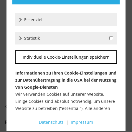
Quadratprofil / Ecken Aluminium schwarz,...
Essenziell
Lieferzeit ca. 1-3 Werktage
Statistik
ab 7,10 €
inkl. MwSt.
zzgl. Versandkosten
Individuelle Cookie-Einstellungen speichern
-
+
Informationen zu Ihren Cookie-Einstellungen und
zur Datenübertragung in die USA bei der Nutzung
von Google-Diensten
Wir verwenden Cookies auf unserer Website.
Einige Cookies sind absolut notwendig, um unsere
KUNDENBEWERTUNGEN FÜR
Website zu betreiben ("essential"). Alle anderen
Cookies werden nur gesetzt, wenn Sie ihrer
Bewertung schreiben
Datenschutz
|
Impressum
Verwendung zustimmen (z. B. für Google Maps).