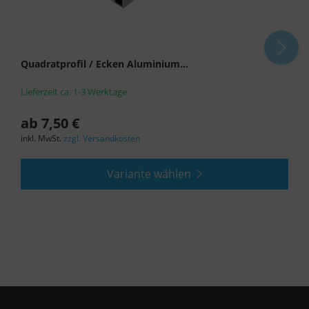
"Nur essenzielle Cookies akzeptieren" klicken,
findet die oben beschriebene Übertragung nicht
statt.
Quadratprofil / Ecken Aluminium...
Lieferzeit ca. 1-3 Werktage
ab 7,50 €
inkl. MwSt.
zzgl. Versandkosten
Variante wählen