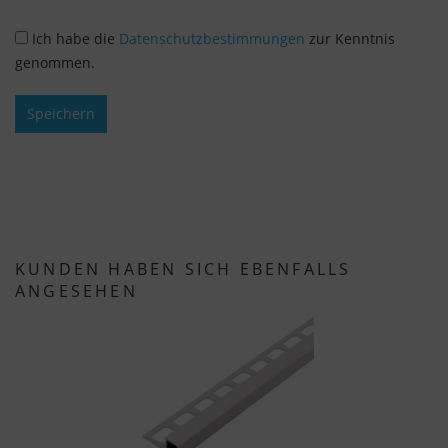
übermittelt und die besuchten Seiten, die
Verweildauer auf der Seite und die Interaktion
Ich habe die
Datenschutzbestimmungen
zur Kenntnis
verarbeitet, die von Google zu eigenen Zwecken,
genommen.
zur Profilbildung und zur Verknüpfung mit
anderen Nutzungsdaten verwendet werden.
Speichern
Indem Sie das mit den Google-Diensten
verbundene Cookie akzeptieren, stimmen Sie
gemäß Art. 49 Abs. 1 S. 1 lit. a DSGVO ein, dass
Ihre Daten in den USA durch Google verarbeitet
werden. Die USA werden vom Europäischen
KUNDEN HABEN SICH EBENFALLS
Gerichtshof als ein Land mit einem nach EU-
ANGESEHEN
Standards unzureichenden Datenschutzniveau
eingestuft.
Es besteht insbesondere das Risiko, dass Ihre
Daten von US-Behörden zu Kontroll- und
Überwachungszwecken, möglicherweise ohne
Rechtsmittel, verarbeitet werden. Wenn Sie auf