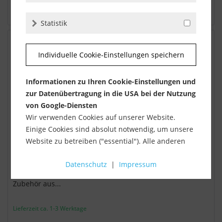
auf den Merkzettel
Statistik
Individuelle Cookie-Einstellungen speichern
Informationen zu Ihren Cookie-Einstellungen und
zur Datenübertragung in die USA bei der Nutzung
von Google-Diensten
Wir verwenden Cookies auf unserer Website.
Einige Cookies sind absolut notwendig, um unsere
Website zu betreiben ("essential"). Alle anderen
Endkappe Aluminium silber eloxiert Sichtbreite...
Cookies werden nur gesetzt, wenn Sie ihrer
Datenschutz
|
Impressum
Verwendung zustimmen (z. B. für Google Maps).
Endkappe - zweiseitiger Anschluss Aluminium silber
eloxiert Sichtbreite 40 mm (nachträglicher Einbau)
Zubehör aus...
Über die Auswahl bestimmter Cookies in den
Akkordeon-Elementen können Sie wählen, ob Sie
Lieferzeit ca. 1-3 Werktage
"nur wesentliche Cookies ", "alle Cookies