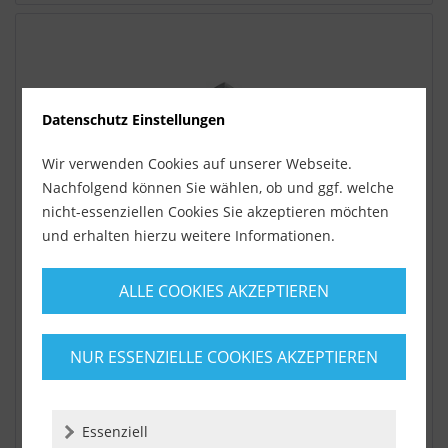
Datenschutz Einstellungen
Wir verwenden Cookies auf unserer Webseite.
Nachfolgend können Sie wählen, ob und ggf. welche
nicht-essenziellen Cookies Sie akzeptieren möchten
und erhalten hierzu weitere Informationen.
Innenecke - zweiseitiger Anschluss Aluminium...
Innenecke - zweiseitiger Anschluss Aluminium silber
ALLE COOKIES AKZEPTIEREN
eloxiert Sichtbreite 40 mm (nachträglicher Einbau)
Zubehör aus...
NUR ESSENZIELLE COOKIES AKZEPTIEREN
Lieferzeit ca. 1-3 Werktage
4,90 €
Essenziell
inkl. MwSt.
zzgl. Versandkosten