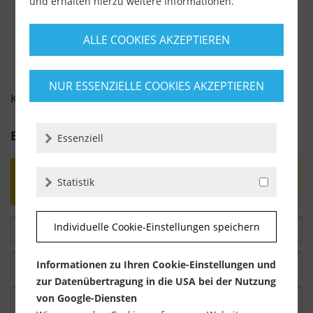
-
+
und erhalten hierzu weitere Informationen.
ALLE COOKIES AKZEPTIEREN
NUR ESSENZIELLE COOKIES AKZEPTIEREN
KUNDENBEWERTUNGEN FÜR
Bewertung schreiben
Essenziell
Bewertungen werden nach Überprüfung
Statistik
freigeschaltet.
Individuelle Cookie-Einstellungen speichern
Informationen zu Ihren Cookie-Einstellungen und
zur Datenübertragung in die USA bei der Nutzung
von Google-Diensten