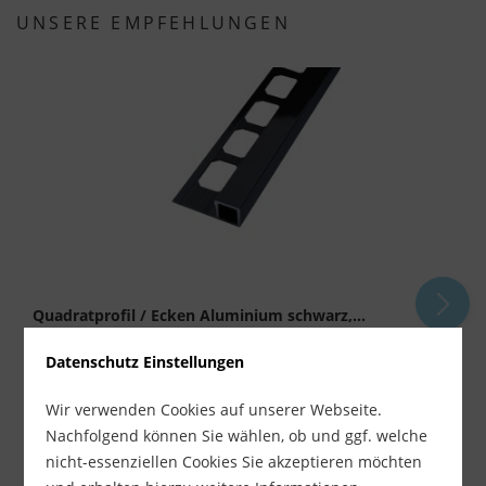
UNSERE EMPFEHLUNGEN
Quadratprofil / Ecken Aluminium schwarz,...
Lieferzeit ca. 1-3 Werktage
Datenschutz Einstellungen
ab 7,10 €
Wir verwenden Cookies auf unserer Webseite.
inkl. MwSt.
zzgl. Versandkosten
Nachfolgend können Sie wählen, ob und ggf. welche
nicht-essenziellen Cookies Sie akzeptieren möchten