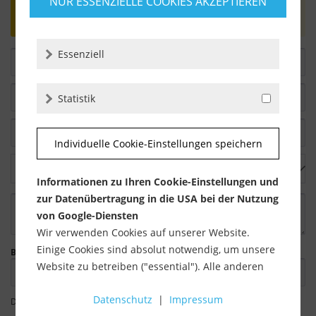
NUR ESSENZIELLE COOKIES AKZEPTIEREN
Bewertungen werden nach Überprüfung
freigeschaltet.
Essenziell
Statistik
Individuelle Cookie-Einstellungen speichern
Informationen zu Ihren Cookie-Einstellungen und
zur Datenübertragung in die USA bei der Nutzung
von Google-Diensten
Wir verwenden Cookies auf unserer Website.
Einige Cookies sind absolut notwendig, um unsere
Bitte geben Sie die Zeichenfolge in das nachfolgende Textfeld ein.
Website zu betreiben ("essential"). Alle anderen
Cookies werden nur gesetzt, wenn Sie ihrer
Datenschutz
|
Impressum
Verwendung zustimmen (z. B. für Google Maps).
Die mit einem * markierten Felder sind Pflichtfelder.