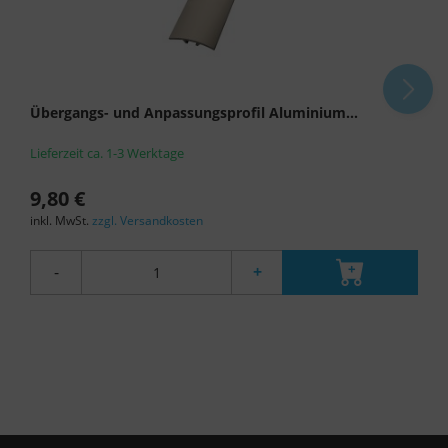
Rechtsmittel, verarbeitet werden. Wenn Sie auf
"Nur essenzielle Cookies akzeptieren" klicken,
findet die oben beschriebene Übertragung nicht
statt.
Übergangs- und Anpassungsprofil Aluminium...
Lieferzeit ca. 1-3 Werktage
9,80 €
inkl. MwSt.
zzgl. Versandkosten
-
+