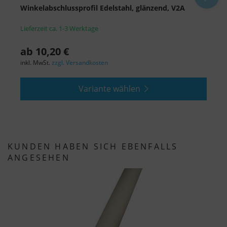
Winkelabschlussprofil Edelstahl, glänzend, V2A
Ü
übermittelt und die besuchten Seiten, die
Verweildauer auf der Seite und die Interaktion
Lieferzeit ca. 1-3 Werktage
L
verarbeitet, die von Google zu eigenen Zwecken,
zur Profilbildung und zur Verknüpfung mit
ab 10,20 €
1
anderen Nutzungsdaten verwendet werden.
inkl. MwSt.
zzgl. Versandkosten
i
Indem Sie das mit den Google-Diensten
Variante wählen
verbundene Cookie akzeptieren, stimmen Sie
gemäß Art. 49 Abs. 1 S. 1 lit. a DSGVO ein, dass
Ihre Daten in den USA durch Google verarbeitet
werden. Die USA werden vom Europäischen
Gerichtshof als ein Land mit einem nach EU-
KUNDEN HABEN SICH EBENFALLS
Standards unzureichenden Datenschutzniveau
ANGESEHEN
eingestuft.
Es besteht insbesondere das Risiko, dass Ihre
Daten von US-Behörden zu Kontroll- und
Überwachungszwecken, möglicherweise ohne