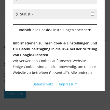
Statistik
Individuelle Cookie-Einstellungen speichern
Informationen zu Ihren Cookie-Einstellungen und
Bitte geben Sie die Zeichenfolge in das nachfolgende Textfeld ein.
zur Datenübertragung in die USA bei der Nutzung
von Google-Diensten
Wir verwenden Cookies auf unserer Website.
Die mit einem * markierten Felder sind Pflichtfelder.
Einige Cookies sind absolut notwendig, um unsere
Website zu betreiben ("essential"). Alle anderen
Ich habe die
Datenschutzbestimmungen
zur Kenntnis
Cookies werden nur gesetzt, wenn Sie ihrer
genommen.
Datenschutz
|
Impressum
Verwendung zustimmen (z. B. für Google Maps).
Speichern
Über die Auswahl bestimmter Cookies in den
Akkordeon-Elementen können Sie wählen, ob Sie
"nur wesentliche Cookies ", "alle Cookies