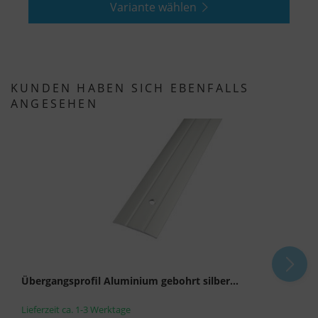
Variante wählen
zur Profilbildung und zur Verknüpfung mit
anderen Nutzungsdaten verwendet werden.
Indem Sie das mit den Google-Diensten
verbundene Cookie akzeptieren, stimmen Sie
KUNDEN HABEN SICH EBENFALLS
gemäß Art. 49 Abs. 1 S. 1 lit. a DSGVO ein, dass
ANGESEHEN
Ihre Daten in den USA durch Google verarbeitet
werden. Die USA werden vom Europäischen
Gerichtshof als ein Land mit einem nach EU-
Standards unzureichenden Datenschutzniveau
eingestuft.
Es besteht insbesondere das Risiko, dass Ihre
Daten von US-Behörden zu Kontroll- und
Überwachungszwecken, möglicherweise ohne
Rechtsmittel, verarbeitet werden. Wenn Sie auf
"Nur essenzielle Cookies akzeptieren" klicken,
Übergangsprofil Aluminium gebohrt silber...
findet die oben beschriebene Übertragung nicht
Lieferzeit ca. 1-3 Werktage
statt.