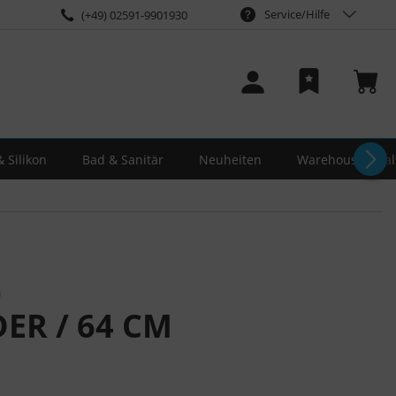
Service/Hilfe
(+49) 02591-9901930
 Silikon
Bad & Sanitär
Neuheiten
Warehouse-Deal
0
ER / 64 CM