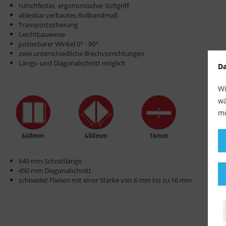
rutschfester, ergonomischer Softgriff
ablesbar verbautes Rollbandmaß
Transportsicherung
Leichtbauweise
justierbarer Winkel 0° - 90°
zwei unterschiedliche Brechvorrichtungen
Längs- und Diagonalschnitt möglich
Da
Wi
wä
mö
640 mm Schnittlänge
450 mm Diagonalschnitt
schneidet Fliesen mit einer Stärke von 6 mm bis zu 16 mm