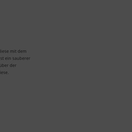
liese mit dem
st ein sauberer
 über der
iese.