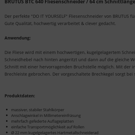
BRUTUS BTC 640
Fliesenschneider
/ 64 cm Schnittläng
Der perfekte "DO IT YOURSELF" Fliesenschneider von BRUTUS für
Gute Qualität, hochwertig verarbeitet & clever gedacht.
Anwendung:
Die Fliese wird mit einem hochwertigen, kugelgelagertem Schne
Schneidhebel nach hinten angeritzt und dann auf die gleiche W
Schnitt mit einer hervorragenden Bruchstelle möglich. Mit der i
Brechleiste gebrochen. Der vorgeschaltete Brechkegel sorgt bei
Produktdaten:
massiver, stabiler Stahlkörper
Anschlagwinkel in Millimetereinfräsung
mehrfach gefederte Auflageplatten
einfache Transportmöglichkeit auf Rollen
Ø 22 mm kugelgelagertes Hartmetallschneiderad