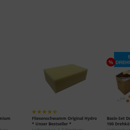
nach EU-Standards unzureichenden Datenschutzniveau eingestuft.
Es besteht insbesondere das Risiko, dass Ihre Daten von US-
Behörden zu Kontroll- und Überwachungszwecken, möglicherweise
ohne Rechtsmittel, verarbeitet werden. Wenn Sie auf "Nur
essenzielle Cookies akzeptieren" klicken, findet die oben
beschriebene Übertragung nicht statt.
%
emium
Fliesenschwamm Original Hydro
Basis-Set 
* Unser Bestseller *
100 Drehköp
ktage
Lieferzeit ca. 1-3 Werktage
Lieferzeit c