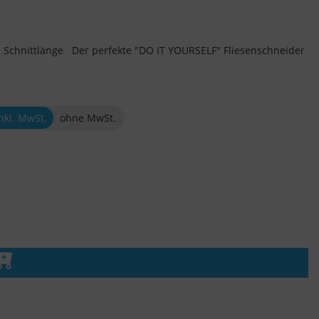
 Schnittlänge Der perfekte "DO IT YOURSELF" Fliesenschneider
nkl. MwSt.
ohne MwSt.
n den Warenkorb