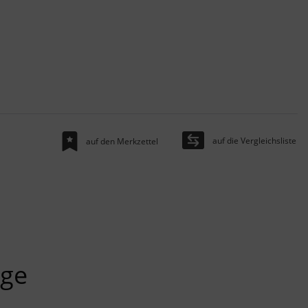
auf die Vergleichsliste
auf den Merkzettel
nge