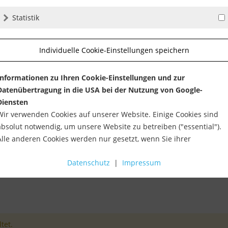
Statistik
Individuelle Cookie-Einstellungen speichern
Informationen zu Ihren Cookie-Einstellungen und zur
Datenübertragung in die USA bei der Nutzung von Google-
Diensten
Wir verwenden Cookies auf unserer Website. Einige Cookies sind
absolut notwendig, um unsere Website zu betreiben ("essential").
Alle anderen Cookies werden nur gesetzt, wenn Sie ihrer
Verwendung zustimmen (z. B. für Google Maps).
Datenschutz
|
Impressum
Über die Auswahl bestimmter Cookies in den Akkordeon-Elemente
können Sie wählen, ob Sie "nur wesentliche Cookies ", "alle Cookies
akzeptieren" oder "individuelle Cookie-Einstellungen speichern"
möchten.
tet.