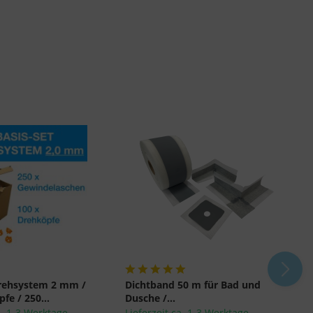
Drehsystem 2 mm /
Dichtband 50 m für Bad und
S
fe / 250...
Dusche /...
u
a. 1-3 Werktage
Lieferzeit ca. 1-3 Werktage
L