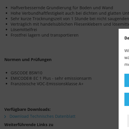
Haftverbessernde Grundierung für Boden und Wand
Hohe Verbundhaftfestigkeit auch bei dichten und glatten Unt
Sehr kurze Trocknungszeit von 1 Stunde bei nicht saugende
Verträglich mit handelsüblichen Fliesenklebern und lösemitt
Lösemittelfrei
Frostfrei lagern und transportieren
Da
Wi
wä
Normen und Prüfungen
mö
GISCODE BSW10
EMICODE® EC 1 Plus - sehr emissionsarm
Französische VOC-Emissionsklasse A+
Verfügbare Downloads:
Download Technisches Datenblatt
Weiterführende Links zu