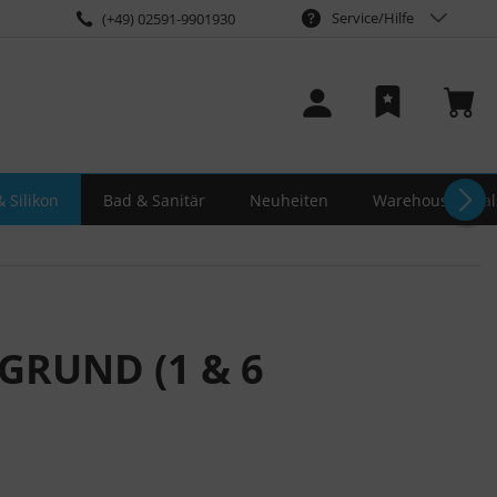
Service/Hilfe
(+49) 02591-9901930
 Silikon
Bad & Sanitär
Neuheiten
Warehouse-Deal
GRUND (1 & 6