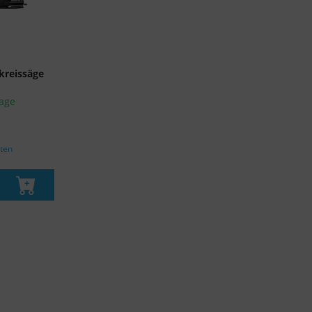
nach EU-Standards unzureichenden Datenschutzniveau eingestuft.
Es besteht insbesondere das Risiko, dass Ihre Daten von US-
Behörden zu Kontroll- und Überwachungszwecken, möglicherweise
ohne Rechtsmittel, verarbeitet werden. Wenn Sie auf "Nur
kreissäge
essenzielle Cookies akzeptieren" klicken, findet die oben
tage
beschriebene Übertragung nicht statt.
sten