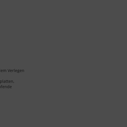
dem Verlegen
platten,
aufende