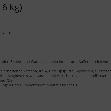
6 kg)
kg Eimer
enden Boden- und Wandflächen im Innen- und Außenbereich vor 
h erhärtende Zement-, Kalk-, und Gipsputze, Gipsdielen, Gipsfaser
it-, Magnesia- sowie Gussasphaltestriche, Holzdielen, selbstverl
und Glas.
htungen und Dünnbettmörteln auf Wasserbasis.