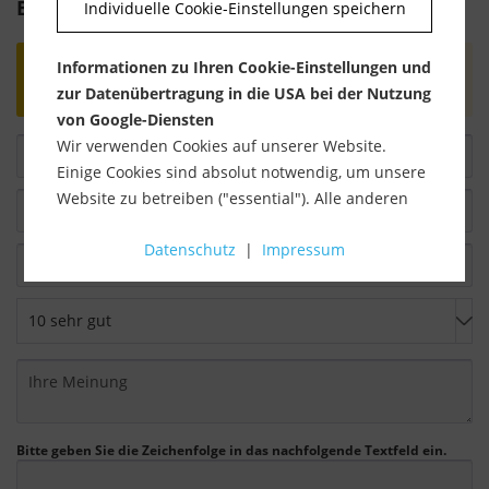
Bewertung schreiben
Individuelle Cookie-Einstellungen speichern
Bewertungen werden nach Überprüfung
Informationen zu Ihren Cookie-Einstellungen und
freigeschaltet.
zur Datenübertragung in die USA bei der Nutzung
von Google-Diensten
Wir verwenden Cookies auf unserer Website.
Einige Cookies sind absolut notwendig, um unsere
Website zu betreiben ("essential"). Alle anderen
Cookies werden nur gesetzt, wenn Sie ihrer
Datenschutz
|
Impressum
Verwendung zustimmen (z. B. für Google Maps).
Über die Auswahl bestimmter Cookies in den
Akkordeon-Elementen können Sie wählen, ob Sie
"nur wesentliche Cookies ", "alle Cookies
akzeptieren" oder "individuelle Cookie-
Einstellungen speichern" möchten.
Die Zustimmung zur Verwendung von nicht
Bitte geben Sie die Zeichenfolge in das nachfolgende Textfeld ein.
essentiellen Cookies ist freiwillig. Sie können Ihre