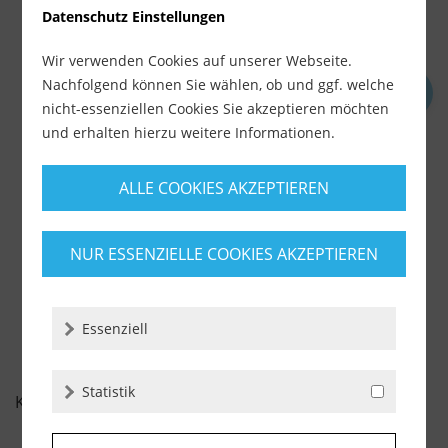
Datenschutz Einstellungen
Wir verwenden Cookies auf unserer Webseite.
Nachfolgend können Sie wählen, ob und ggf. welche
Rubi Slab Cutter G3 (Art. 16900)
nicht-essenziellen Cookies Sie akzeptieren möchten
und erhalten hierzu weitere Informationen.
Lieferzeit ca. 1-3 Werktage
583,90 €
ALLE COOKIES AKZEPTIEREN
629,00 €
inkl. MwSt.
zzgl. Versandkosten
NUR ESSENZIELLE COOKIES AKZEPTIEREN
-
+
Essenziell
Statistik
KUNDENBEWERTUNGEN FÜR